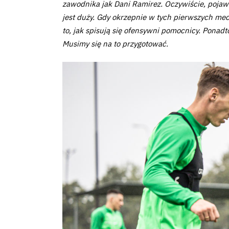
zawodnika jak Dani Ramirez. Oczywiście,
pojawi
2024-
jest duży. Gdy okrzepnie w tych pierwszych mec
to, jak spisują się ofensywni pomocnicy. Ponad
27
Musimy się na to przygotować.
ESG
Strategy
2024-
27
Warta’s
Alley
#WORTHdownload