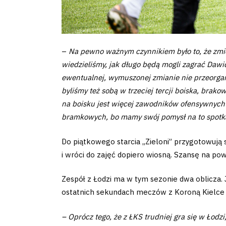
Business
Shop
–
Na pewno ważnym czynnikiem było to, że zmi
wiedzieliśmy, jak długo będą mogli zagrać Dawi
ewentualnej, wymuszonej zmianie nie przeorgan
byliśmy też sobą w trzeciej tercji boiska, brak
na boisku jest więcej zawodników ofensywnych n
Privacy
bramkowych, bo mamy swój pomysł na to spotk
policy
Do piątkowego starcia „Zieloni” przygotowują 
i wróci do zajęć dopiero wiosną. Szansę na p
Regulations
Zespół z Łodzi ma w tym sezonie dwa oblicza.
Development
ostatnich sekundach meczów z Koroną Kielce (2
Plan
– Oprócz tego, że z ŁKS trudniej gra się w Łodz