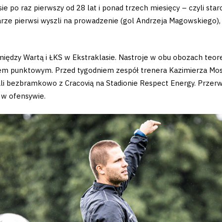
e po raz pierwszy od 28 lat i ponad trzech miesięcy – czyli starc
arze pierwsi wyszli na prowadzenie (gol Andrzeja Magowskiego)
ędzy Wartą i ŁKS w Ekstraklasie. Nastroje w obu obozach teore
em punktowym. Przed tygodniem zespół trenera Kazimierza Mos
li bezbramkowo z Cracovią na Stadionie Respect Energy. Przer
 w ofensywie.