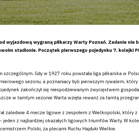
pod wyjazdową wygraną piłkarzy Warty Poznań. Zadanie nie 
woim stadionie. Początek pierwszego pojedynku 7. kolejki P
szczególnym. Gdy w 1927 roku powstała liga piłkarska w Polsce, i
remierowego sezonu, a poznaniacy byli pierwszym rywalem, który 
 a pojedynek zakończył się niespodziewanym zwycięstwem gospoda
szcze w tamtym sezonie Warta wzięła rewanż za tamtą przegraną i
 zaledwie 4 mecze ligowe z zespołem z Wielkopolski, który z ko
– jeden z najbardziej okazałych ligowych triumfów Warty. W kole
cemistrzem Polski, za plecami Ruchu Hajduki Wielkie.