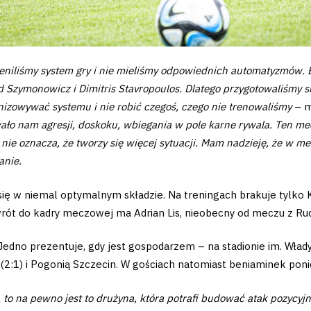
eniliśmy system gry i nie mieliśmy odpowiednich automatyzmów. 
d Szymonowicz i Dimitris Stavropoulos. Dlatego przygotowaliśmy s
izowywać systemu i nie robić czegoś, czego nie trenowaliśmy
– m
owało nam agresji, doskoku, wbiegania w pole karne rywala. Ten me
ie oznacza, że tworzy się więcej sytuacji. Mam nadzieję, że w me
anie.
się w niemal optymalnym składzie. Na treningach brakuje tylko K
owrót do kadry meczowej ma Adrian Lis, nieobecny od meczu z 
 Jedno prezentuje, gdy jest gospodarzem – na stadionie im. Wła
:1) i Pogonią Szczecin. W gościach natomiast beniaminek poniós
i, to na pewno jest to drużyna, która potrafi budować atak pozycyj