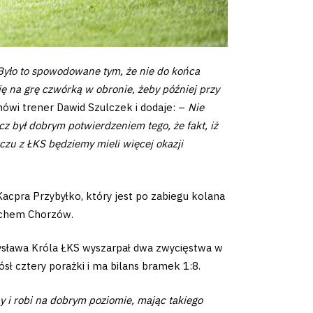
Było to spowodowane tym, że nie do końca
ię na grę czwórką w obronie, żeby później przy
ówi trener Dawid Szulczek i dodaje: –
Nie
cz był dobrym potwierdzeniem tego, że fakt, iż
czu z ŁKS będziemy mieli więcej okazji
acpra Przybyłko, który jest po zabiegu kolana
Ruchem Chorzów.
dysława Króla ŁKS wyszarpał dwa zwycięstwa w
ł cztery porażki i ma bilans bramek 1:8.
ny i robi na dobrym poziomie, mając takiego