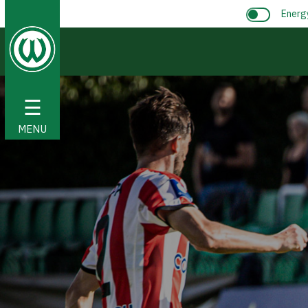
Energ
☰
MENU