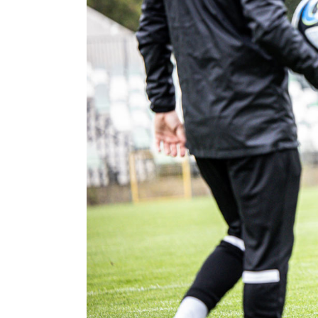
Amp-
Futbol
Academy
Fan
club
Warta
TV
Foundation