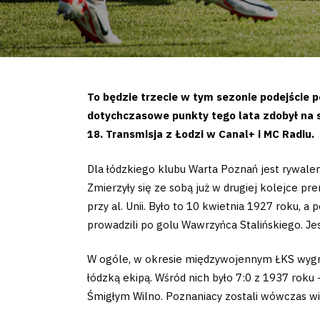
To będzie trzecie w tym sezonie podejście 
dotychczasowe punkty tego lata zdobył na s
18. Transmisja z Łodzi w Canal+ i MC Radiu.
Dla łódzkiego klubu Warta Poznań jest rywalem 
Zmierzyły się ze sobą już w drugiej kolejce p
przy al. Unii. Było to 10 kwietnia 1927 roku,
prowadzili po golu Wawrzyńca Stalińskiego. Je
W ogóle, w okresie międzywojennym ŁKS wygrał
łódzką ekipą. Wśród nich było 7:0 z 1937 roku 
Śmigłym Wilno. Poznaniacy zostali wówczas wi