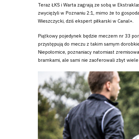
Club
Teraz ŁKS i Warta zagrają ze sobą w Ekstraklasi
zwyciężyli w Poznaniu 2:1, mimo że to gospod
Table
Wieszczycki, dziś ekspert piłkarski w Canal+.
and
Piątkowy pojedynek będzie meczem nr 33 pomi
przystępują do meczu z takim samym dorobki
schedule
Niepołomice, poznaniacy natomiast zremisowa
bramkami, ale sami nie zaoferowali zbyt wiele
Tickets
Contact
First
team