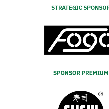
2024-
STRATEGIC SPONSO
27
ESG
Strategy
2024-
27
SPONSOR PREMIUM
Warta’s
Alley
#WORTHdownload