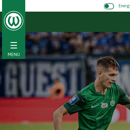
Energ
☰
MENU