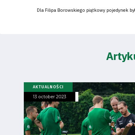
Club
Dla Filipa Borowskiego piątkowy pojedynek by
Table
and
schedule
Artyk
Tickets
Contact
AKTUALNOŚCI
13 october 2023
First
team