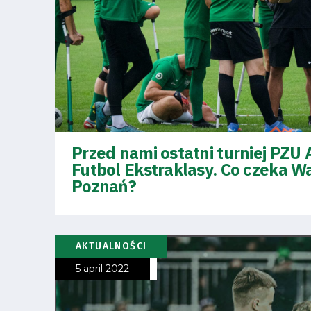
Amp-
Futbol
Academy
Fan
club
Przed nami ostatni turniej PZU
Futbol Ekstraklasy. Co czeka W
Poznań?
Warta
AKTUALNOŚCI
TV
5 april 2022
Foundation