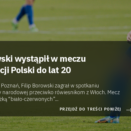
wski wystąpił w meczu
ji Polski do lat 20
oznań, Filip Borowski zagrał w spotkaniu
y narodowej przeciwko rówiesnikom z Włoch. Mecz
żką “biało-czerwonych”...
PRZEJDŹ DO TREŚCI PONIŻEJ