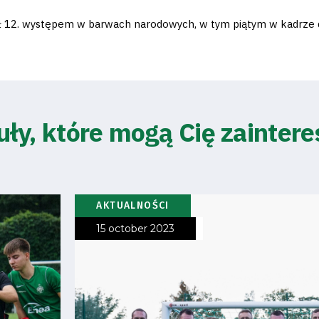
ł 12. występem w barwach narodowych, w tym piątym w kadrze d
uły, które mogą Cię zainter
AKTUALNOŚCI
15 october 2023