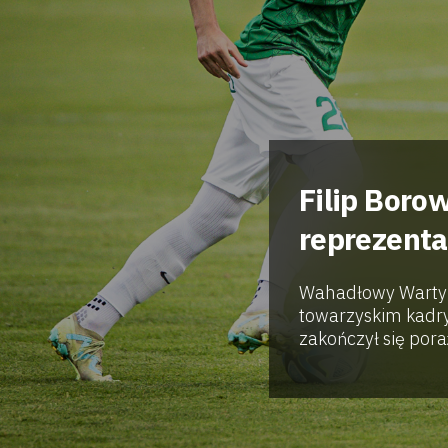
Filip Boro
reprezentac
Wahadłowy Warty P
towarzyskim kadr
zakończył się pora