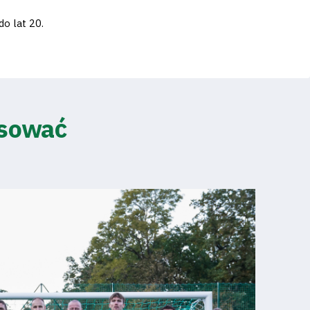
o lat 20.
esować