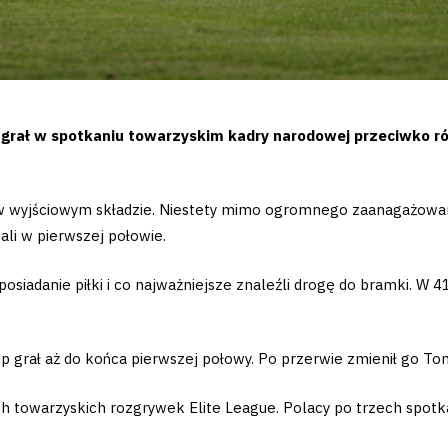
grał w spotkaniu towarzyskim kadry narodowej przeciwko r
k w wyjściowym składzie. Niestety mimo ogromnego zaanagażow
li w pierwszej połowie.
posiadanie piłki i co najważniejsze znaleźli drogę do bramki. W 41
ilip grał aż do końca pierwszej połowy. Po przerwie zmienił go T
 towarzyskich rozgrywek Elite League. Polacy po trzech spotka