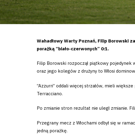
Wahadłowy Warty Poznań, Filip Borowski za
porażką “biało-czerwonych” 0:1.
Filip Borowski rozpoczął piątkowy pojedyne
oraz jego kolegów z drużyny to Włosi dominowa
“Azzurri” oddali więcej strzałów, mieli większe 
Terracciano.
Po zmianie stron rezultat nie uległ zmianie. F
Przegrany mecz z Włochami odbył się w ramach
jedną porażkę.