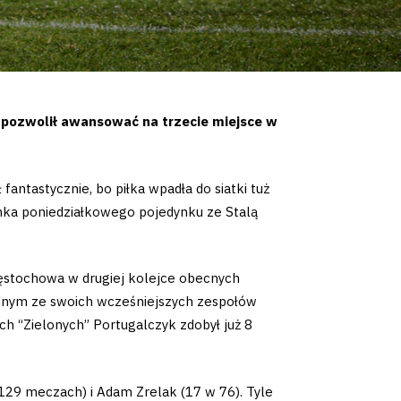
i pozwolił awansować na trzecie miejsce w
fantastycznie, bo piłka wpadła do siatki tuż
amka poniedziałkowego pojedynku ze Stalą
zęstochowa w drugiej kolejce obecnych
adnym ze swoich wcześniejszych zespołów
ach “Zielonych” Portugalczyk zdobył już 8
29 meczach) i Adam Zrelak (17 w 76). Tyle