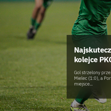
Najskutecz
kolejce PK
Gol strzelony prze
Mielec (1:0), a P
miejsce...