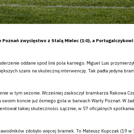
ie Poznań zwycięstwo z Stalą Mielec (1:0), a Portugalczykow
erzenie oddane spod linii pola karnego. Miguel Luis przymierzył 
 większych szans na skuteczną interwencję. Tak padła jedyna br
fienie w tym sezonie. Wcześniej zaskoczył bramkarza Rakowa C
 na swoim koncie już ósmego gola w barwach Warty Poznań. W ż
zentował takiej skuteczności. Łącznie, w 57 oficjalnych spotkani
awodników zdobyło więcej bramek. To Mateusz Kupczak (19 w 1