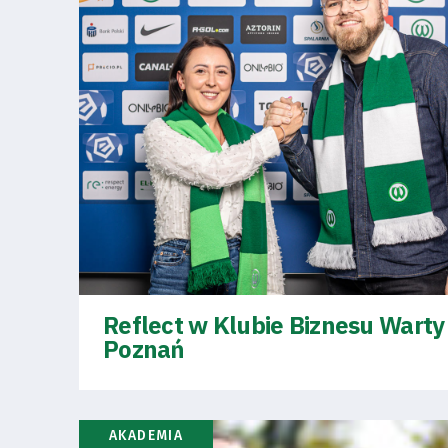
2024-
27
ESG
Strategy
2024-
27
Warta’s
Reflect w Klubie Biznesu Warty
Poznań
Alley
#WORTHdownload
AKADEMIA