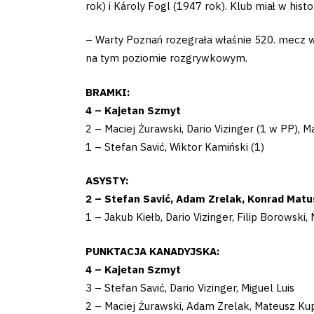
Amp-
rok) i Károly Fogl (1947 rok). Klub miał w histo
Futbol
– Warty Poznań rozegrała właśnie 520. mecz w 
na tym poziomie rozgrywkowym.
Academy
BRAMKI:
Fan
4 – Kajetan Szmyt
2 – Maciej Żurawski, Dario Vizinger (1 w PP), 
club
1 – Stefan Savić, Wiktor Kamiński (1)
ASYSTY:
2 – Stefan Savić, Adam Zrelak, Konrad Matu
1 – Jakub Kiełb, Dario Vizinger, Filip Borowski, 
Warta
PUNKTACJA KANADYJSKA:
TV
4 –
Kajetan Szmyt
3 – Stefan Savić, Dario Vizinger, Miguel Luis
Foundation
2 – Maciej Żurawski, Adam Zrelak, Mateusz K