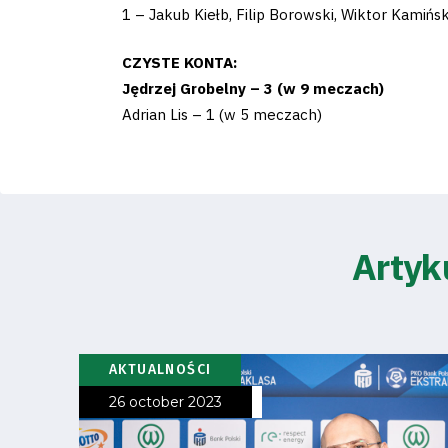
1 – Jakub Kiełb, Filip Borowski, Wiktor Kamińsk
Business
CZYSTE KONTA:
Shop
Jędrzej Grobelny – 3 (w 9 meczach)
Adrian Lis – 1 (w 5 meczach)
Privacy
Artyk
policy
Regulations
AKTUALNOŚCI
Development
26 october 2023
Plan