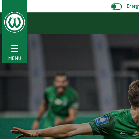
Energ
☰
MENU