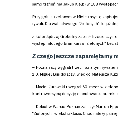
Club
samo trafień ma Jakub Kiełb (w 188 występach
Table
Przy golu strzelonym w Mielcu asystę zapisuj
rywali. Dla wahadłowego “Zielonych” to już dr
and
Z kolei Jędrzej Grobelny zapisał trzecie czys
schedule
występ młodego bramkarza “Zielonych” bez str
Z czego jeszcze zapamiętamy m
Tickets
– Poznaniacy wygrali trzeci raz z tym rywalem
Contact
1:0. Miguel Luis dołączył więc do Mateusza Ku
– Maciej Żurawski rozegrał 60. mecz w zielono-
First
kontrowersyjną decyzję o anulowaniu bramki 
team
– Debiut w Warcie Poznań zaliczył Marton Eppe
“Zielonych” w Ekstraklasie. Choć należy pamię