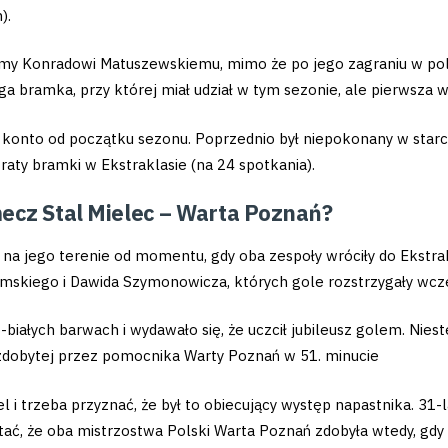
).
emy Konradowi Matuszewskiemu, mimo że po jego zagraniu w pole 
uga bramka, przy której miał udział w tym sezonie, ale pierwsza
te konto od początku sezonu. Poprzednio był niepokonany w starci
aty bramki w Ekstraklasie (na 24 spotkania).
ecz Stal Mielec – Warta Poznań?
 na jego terenie od momentu, gdy oba zespoły wróciły do Ekstra
zimskiego i Dawida Szymonowicza, których gole rozstrzygały wcz
białych barwach i wydawało się, że uczcił jubileusz golem. Nieste
zdobytej przez pomocnika Warty Poznań w 51. minucie
l i trzeba przyznać, że był to obiecujący występ napastnika. 31
tać, że oba mistrzostwa Polski Warta Poznań zdobyła wtedy, gdy 