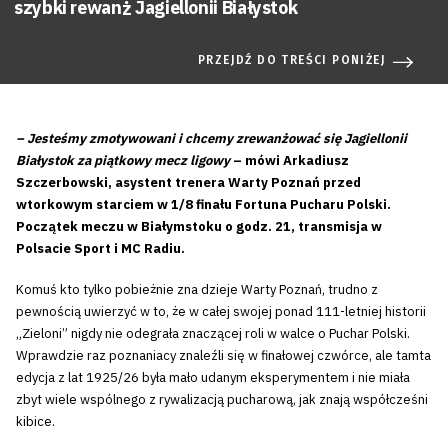
szybki rewanż Jagiellonii Białystok
PRZEJDŹ DO TREŚCI PONIŻEJ
– Jesteśmy zmotywowani i chcemy zrewanżować się Jagiellonii
Białystok za piątkowy mecz ligowy
– mówi Arkadiusz
Szczerbowski, asystent trenera Warty Poznań przed
wtorkowym starciem w 1/8 finału Fortuna Pucharu Polski.
Początek meczu w Białymstoku o godz. 21, transmisja w
Polsacie Sport i MC Radiu.
Komuś kto tylko pobieżnie zna dzieje Warty Poznań, trudno z
pewnością uwierzyć w to, że w całej swojej ponad 111-letniej historii
„Zieloni” nigdy nie odegrała znaczącej roli w walce o Puchar Polski.
Wprawdzie raz poznaniacy znaleźli się w finałowej czwórce, ale tamta
edycja z lat 1925/26 była mało udanym eksperymentem i nie miała
zbyt wiele wspólnego z rywalizacją pucharową, jak znają współcześni
kibice.