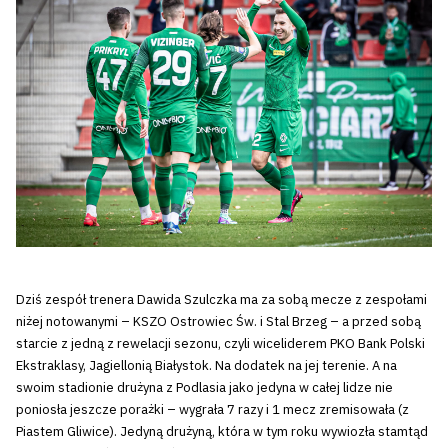
Dziś zespół trenera Dawida Szulczka ma za sobą mecze z zespołami
niżej notowanymi – KSZO Ostrowiec Św. i Stal Brzeg – a przed sobą
starcie z jedną z rewelacji sezonu, czyli wiceliderem PKO Bank Polski
Ekstraklasy, Jagiellonią Białystok. Na dodatek na jej terenie. A na
swoim stadionie drużyna z Podlasia jako jedyna w całej lidze nie
poniosła jeszcze porażki – wygrała 7 razy i 1 mecz zremisowała (z
Piastem Gliwice). Jedyną drużyną, która w tym roku wywiozła stamtąd