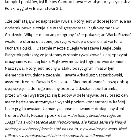
komplet punktów, był Raków Częstochowa – w lutym przyszły mistrz
Polski wygrał w Białymstoku 2:1.
„Zieloni” stają więc naprzeciw rywala, który jest w dobrej formie, a na
dodatek pewnie czuje się w roli gospodarza. Piątkowy mecz w
Grodzisku Wlkp. – mimo że przegrany 1:2 – pokazał, że Warta Poznań
wcale nie stoi na straconej pozycji w walce o ćwierćfinał Fortuna
Pucharu Polski. – Ostatnie mecze z Legią Warszawa i Jagiellonią
Białystok pokazały, że jesteśmy w stanie rywalizować z najlepszymi
drużynami w naszej lidze. Piątkowy mecz był tego potwierdzeniem.
Nasz rywal, który jest mocny w ataku pozycyjnym, miał w tym
elemencie utrudnione zadanie – uważa Arkadiusz Szczerbowski,
asystent trenera Dawida Szulczka. – Chcemy utrzymać naszą dobrą
dyspozycje, a do tego musimy poprawić działania pod bramką
przeciwnika i wystrzegać się błędów w defensywie. Jeśli przez cały
mecz będziemy utrzymywać wysoki poziom koncentracji w każdej
fazie gry, to uważam że mamy szanse na awans – dodaje asystent
trenera Warty Poznań i podkreśla: –
Jesteśmy świadomi tego, że
„Jaga” na swoim terenie jest niepokonana, ale każda seria się kiedyś
kończy, a w obecnej formie stać nas na to, by wywalczyć awans. Nasi
piłkarze są zmotywowani i chcą się zrewanżować Jagiellonii.