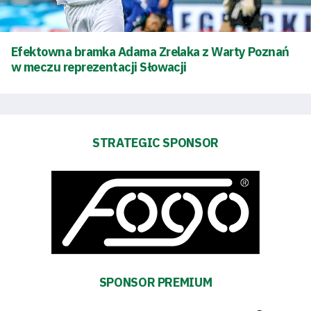
Tickets
Efektowna bramka Adama Zrelaka z Warty Poznań
Contact
w meczu reprezentacji Słowacji
First
STRATEGIC SPONSOR
team
Amp-
Futbol
Academy
Fan
SPONSOR PREMIUM
club