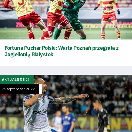
Energy
saving
mode
Accessibility
Fortuna Puchar Polski: Warta Poznań przegrała z
SEARCH
Jagiellonią Białystok
FOR:
Search Button
AKTUALNOŚCI
Club
25 september 2022
Table
and
schedule