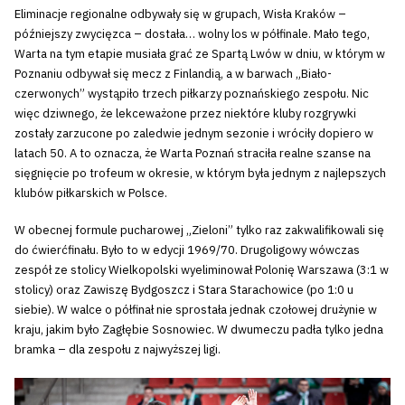
Eliminacje regionalne odbywały się w grupach, Wisła Kraków –
późniejszy zwycięzca – dostała… wolny los w półfinale. Mało tego,
Warta na tym etapie musiała grać ze Spartą Lwów w dniu, w którym w
Poznaniu odbywał się mecz z Finlandią, a w barwach „Biało-
czerwonych” wystąpiło trzech piłkarzy poznańskiego zespołu. Nic
więc dziwnego, że lekceważone przez niektóre kluby rozgrywki
zostały zarzucone po zaledwie jednym sezonie i wróciły dopiero w
latach 50. A to oznacza, że Warta Poznań straciła realne szanse na
sięgnięcie po trofeum w okresie, w którym była jednym z najlepszych
klubów piłkarskich w Polsce.
W obecnej formule pucharowej „Zieloni” tylko raz zakwalifikowali się
do ćwierćfinału. Było to w edycji 1969/70. Drugoligowy wówczas
zespół ze stolicy Wielkopolski wyeliminował Polonię Warszawa (3:1 w
stolicy) oraz Zawiszę Bydgoszcz i Stara Starachowice (po 1:0 u
siebie). W walce o półfinał nie sprostała jednak czołowej drużynie w
kraju, jakim było Zagłębie Sosnowiec. W dwumeczu padła tylko jedna
bramka – dla zespołu z najwyższej ligi.