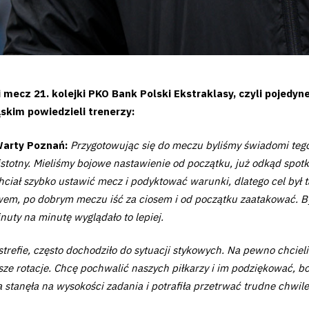
 mecz 21. kolejki PKO Bank Polski Ekstraklasy, czyli pojed
ąskim powiedzieli trenerzy:
Warty Poznań:
Przygotowując się do meczu byliśmy świadomi tego,
 istotny. Mieliśmy bojowe nastawienie od początku, już odkąd spo
ciał szybko ustawić mecz i podyktować warunki, dlatego cel był tak
wem, po dobrym meczu iść za ciosem i od początku zaatakować. 
nuty na minutę wyglądało to lepiej.
refie, często dochodziło do sytuacji stykowych. Na pewno chcieli
ze rotacje. Chcę pochwalić naszych piłkarzy i im podziękować, bo 
na stanęła na wysokości zadania i potrafiła przetrwać trudne chwil