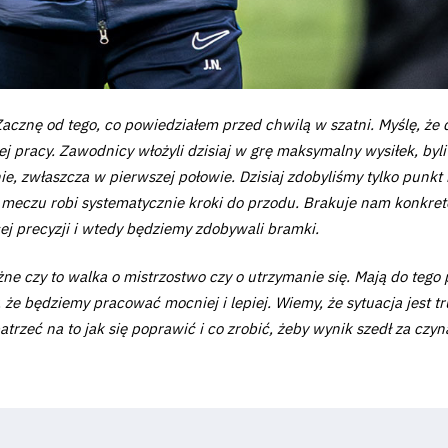
Zacznę od tego, co powiedziałem przed chwilą w szatni. Myślę, że
j pracy. Zawodnicy włożyli dzisiaj w grę maksymalny wysiłek, byli
 zwłaszcza w pierwszej połowie. Dzisiaj zdobyliśmy tylko punkt i
 meczu robi systematycznie kroki do przodu. Brakuje nam konkretó
ej precyzji i wtedy będziemy zdobywali bramki.
żne czy to walka o mistrzostwo czy o utrzymanie się. Mają do teg
że będziemy pracować mocniej i lepiej. Wiemy, że sytuacja jest tr
trzeć na to jak się poprawić i co zrobić, żeby wynik szedł za czyn