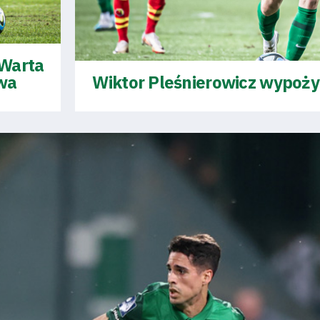
 Warta
wa
Wiktor Pleśnierowicz wypoży