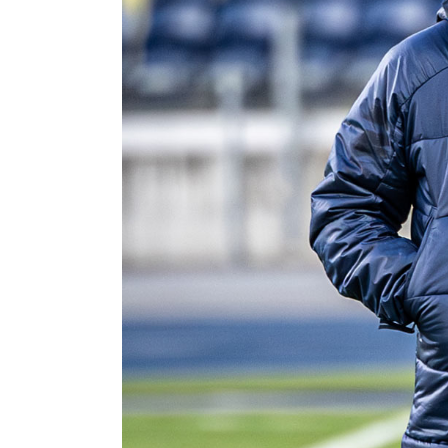
Amp-
Futbol
Academy
Fan
club
Warta
TV
Foundation