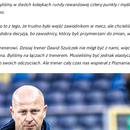
yliśmy w dwóch kolejkach rundy rewanżowej cztery punkty i myślę,
no.
 to z tego, że trudno było wejść zawodnikom w mecz, ale chcieliś
o dobra decyzja, bo zawodnicy, którzy byli przymierzani do zmian, 
renerowi. Dzisiaj trener Dawid Szulczek nie mógł być z nami, więc 
. Byliśmy na łączach z trenerem. Musieliśmy być jednak elastyczni,
 swoich odczuciach. Ale trener cały czas nas wspierał z Poznania