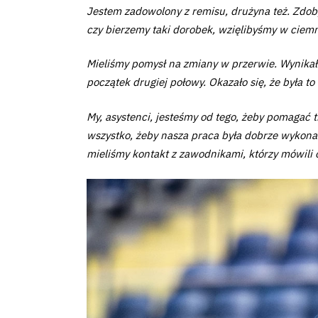
Club
Jestem zadowolony z remisu, drużyna też. Zdob
czy bierzemy taki dorobek, wzięlibyśmy w ciem
Table
Mieliśmy pomysł na zmiany w przerwie. Wynikało
and
początek drugiej połowy. Okazało się, że była t
schedule
My, asystenci, jesteśmy od tego, żeby pomagać t
wszystko, żeby nasza praca była dobrze wykonana
Tickets
mieliśmy kontakt z zawodnikami, którzy mówili o
Contact
First
team