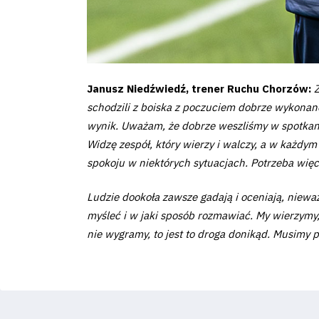
Business
Shop
Janusz Niedźwiedź, trener Ruchu Chorzów:
schodzili z boiska z poczuciem dobrze wykonane
wynik. Uważam, że dobrze weszliśmy w spotkanie,
Widzę zespół, który wierzy i walczy, a w każdym
Privacy
spokoju w niektórych sytuacjach. Potrzeba więc
policy
Ludzie dookoła zawsze gadają i oceniają, niewa
myśleć i w jaki sposób rozmawiać. My wierzymy, 
Regulations
nie wygramy, to jest to droga donikąd. Musimy pa
Development
Plan