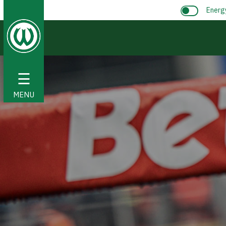
Energ
☰
MENU