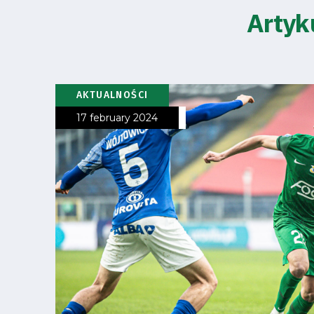
2024-
Artyk
27
ESG
AKTUALNOŚCI
Strategy
17 february 2024
2024-
27
Warta’s
Alley
#WORTHdownload