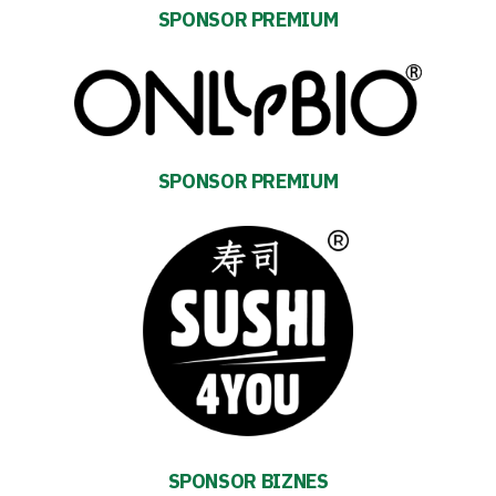
SPONSOR PREMIUM
Energy
saving
mode
SPONSOR PREMIUM
Accessibility
SEARCH
FOR:
Search Button
Club
Table
and
SPONSOR BIZNES