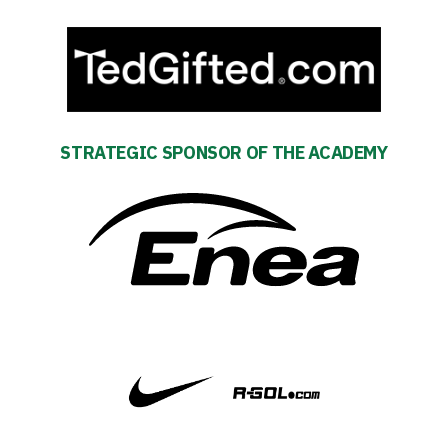
schedule
Tickets
Contact
STRATEGIC SPONSOR OF THE ACADEMY
First
team
Amp-
Futbol
Academy
Fan