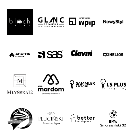
Alley
#WORTHdownload