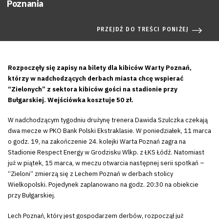
Poznania
PRZEJDŹ DO TREŚCI PONIŻEJ
Rozpoczęły się zapisy na bilety dla kibiców Warty Poznań,
którzy w nadchodzących derbach miasta chcę wspierać
“Zielonych” z sektora kibiców gości na stadionie przy
Bułgarskiej. Wejściówka kosztuje 50 zł.
W nadchodzącym tygodniu drużynę trenera Dawida Szulczka czekają
dwa mecze w PKO Bank Polski Ekstraklasie. W poniedziałek, 11 marca
o godz. 19, na zakończenie 24. kolejki Warta Poznań zagra na
Stadionie Respect Energy w Grodzisku Wlkp. z ŁKS Łódź. Natomiast
już w piątek, 15 marca, w meczu otwarcia następnej serii spotkań –
“Zieloni” zmierzą się z Lechem Poznań w derbach stolicy
Wielkopolski. Pojedynek zaplanowano na godz. 20:30 na obiekcie
przy Bułgarskiej.
Lech Poznań, który jest gospodarzem derbów, rozpoczął już