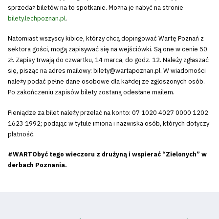
sprzedaż biletów na to spotkanie. Można je nabyć na stronie
bilety.lechpoznan.pl
.
Natomiast wszyscy kibice, którzy chcą dopingować Wartę Poznań z
sektora gości, mogą zapisywać się na wejściówki. Są one w cenie 50
zł. Zapisy trwają do czwartku, 14 marca, do godz. 12. Należy zgłaszać
się, pisząc na adres mailowy: bilety@wartapoznan.pl. W wiadomości
należy podać pełne dane osobowe dla każdej ze zgłoszonych osób.
Po zakończeniu zapisów bilety zostaną odesłane mailem.
Pieniądze za bilet należy przelać na konto: 07 1020 4027 0000 1202
1623 1992; podając w tytule imiona i nazwiska osób, których dotyczy
płatność.
#WARTObyć tego wieczoru z drużyną i wspierać “Zielonych” w
derbach Poznania.