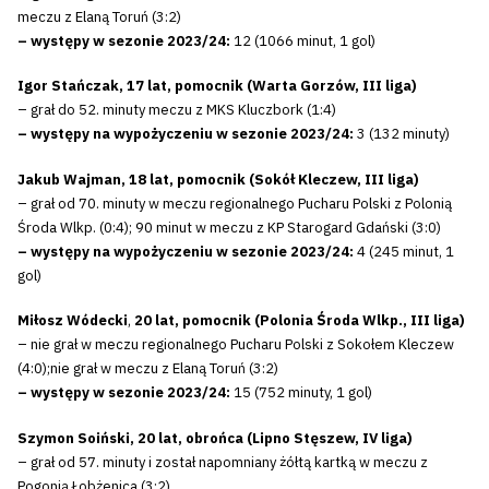
meczu z Elaną Toruń (3:2)
– występy w sezonie 2023/24:
12 (1066 minut, 1 gol)
Igor Stańczak, 17 lat, pomocnik (Warta Gorzów, III liga)
– grał do 52. minuty meczu z MKS Kluczbork (1:4)
– występy na wypożyczeniu w sezonie 2023/24:
3 (132 minuty)
Jakub Wajman, 18 lat, pomocnik (Sokół Kleczew, III liga)
– grał od 70. minuty w meczu regionalnego Pucharu Polski z Polonią
Środa Wlkp. (0:4); 90 minut w meczu z KP Starogard Gdański (3:0)
– występy na wypożyczeniu w sezonie 2023/24:
4 (245 minut, 1
gol)
Miłosz Wódecki
,
20 lat, pomocnik (Polonia Środa Wlkp., III liga)
– nie grał w meczu regionalnego Pucharu Polski z Sokołem Kleczew
(4:0);nie grał w meczu z Elaną Toruń (3:2)
– występy w sezonie 2023/24:
15 (752 minuty, 1 gol)
Szymon Soiński, 20 lat, obrońca (Lipno Stęszew, IV liga)
– grał od 57. minuty i został napomniany żółtą kartką w meczu z
Pogonią Łobżenica (3:2)