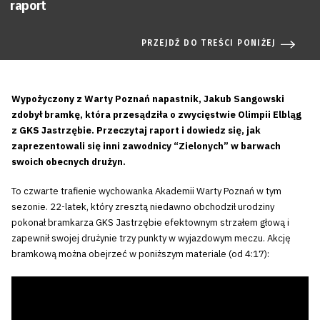
raport
PRZEJDŹ DO TREŚCI PONIŻEJ
Wypożyczony z Warty Poznań napastnik, Jakub Sangowski
zdobył bramkę, która przesądziła o zwycięstwie Olimpii Elbląg
z GKS Jastrzębie. Przeczytaj raport i dowiedz się, jak
zaprezentowali się inni zawodnicy “Zielonych” w barwach
swoich obecnych drużyn.
To czwarte trafienie wychowanka Akademii Warty Poznań w tym
sezonie. 22-latek, który zresztą niedawno obchodził urodziny
pokonał bramkarza GKS Jastrzębie efektownym strzałem głową i
zapewnił swojej drużynie trzy punkty w wyjazdowym meczu. Akcję
bramkową można obejrzeć w poniższym materiale (od 4:17):