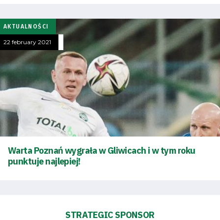
Accessibility
AKTUALNOŚCI
SEARCH
FOR:
22 february 2021
Search Button
Club
Table
and
Warta Poznań wygrała w Gliwicach i w tym roku
punktuje najlepiej!
schedule
Tickets
Contact
STRATEGIC SPONSOR