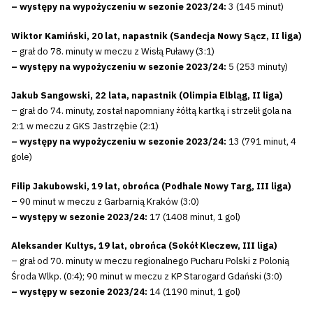
– występy na wypożyczeniu w sezonie 2023/24:
3 (145 minut)
Wiktor Kamiński, 20 lat, napastnik (Sandecja Nowy Sącz, II liga)
– grał do 78. minuty w meczu z Wisłą Puławy (3:1)
– występy na wypożyczeniu w sezonie 2023/24:
5 (253 minuty)
Jakub Sangowski, 22 lata, napastnik (Olimpia Elbląg, II liga)
– grał do 74. minuty, został napomniany żółtą kartką i strzelił gola na
2:1 w meczu z GKS Jastrzębie (2:1)
– występy na wypożyczeniu w sezonie 2023/24:
13 (791 minut, 4
gole)
Filip Jakubowski, 19 lat, obrońca (Podhale Nowy Targ, III liga)
– 90 minut w meczu z Garbarnią Kraków (3:0)
– występy w sezonie 2023/24:
17 (1408 minut, 1 gol)
Aleksander Kultys, 19 lat, obrońca (Sokół Kleczew, III liga)
– grał od 70. minuty w meczu regionalnego Pucharu Polski z Polonią
Środa Wlkp. (0:4); 90 minut w meczu z KP Starogard Gdański (3:0)
– występy w sezonie 2023/24:
14 (1190 minut, 1 gol)