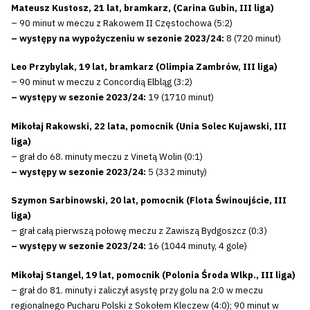
Mateusz Kustosz, 21 lat, bramkarz, (Carina Gubin, III liga)
– 90 minut w meczu z Rakowem II Częstochowa (5:2)
– występy na wypożyczeniu w sezonie 2023/24:
8 (720 minut)
Leo Przybylak, 19 lat, bramkarz (Olimpia Zambrów, III liga)
– 90 minut w meczu z Concordią Elbląg (3:2)
– występy w sezonie 2023/24:
19 (1710 minut)
Mikołaj Rakowski, 22 lata, pomocnik (Unia Solec Kujawski, III
liga)
– grał do 68. minuty meczu z Vinetą Wolin (0:1)
– występy w sezonie 2023/24:
5 (332 minuty)
Szymon Sarbinowski, 20 lat, pomocnik (Flota Świnoujście, III
liga)
– grał całą pierwszą połowę meczu z Zawiszą Bydgoszcz (0:3)
– występy w sezonie 2023/24:
16 (1044 minuty, 4 gole)
Mikołaj Stangel, 19 lat, pomocnik (Polonia Środa Wlkp., III liga)
– grał do 81. minuty i zaliczył asystę przy golu na 2:0 w meczu
regionalnego Pucharu Polski z Sokołem Kleczew (4:0); 90 minut w