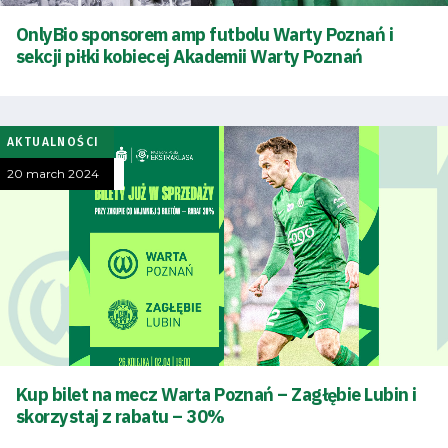
OnlyBio sponsorem amp futbolu Warty Poznań i
sekcji piłki kobiecej Akademii Warty Poznań
AKTUALNOŚCI
20 march 2024
Energy
Kup bilet na mecz Warta Poznań – Zagłębie Lubin i
saving
mode
skorzystaj z rabatu – 30%