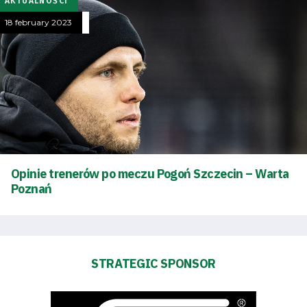
AKTUALNOŚCI
18 february 2023
Energy
saving
mode
Accessibility
Opinie trenerów po meczu Pogoń Szczecin – Warta
SEARCH
Poznań
FOR:
Search Button
STRATEGIC SPONSOR
Club
Table