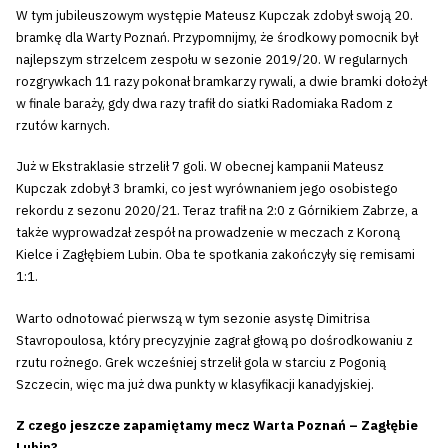
W tym jubileuszowym występie Mateusz Kupczak zdobył swoją 20.
bramkę dla Warty Poznań. Przypomnijmy, że środkowy pomocnik był
najlepszym strzelcem zespołu w sezonie 2019/20. W regularnych
rozgrywkach 11 razy pokonał bramkarzy rywali, a dwie bramki dołożył
w finale baraży, gdy dwa razy trafił do siatki Radomiaka Radom z
rzutów karnych.
Już w Ekstraklasie strzelił 7 goli. W obecnej kampanii Mateusz
Kupczak zdobył 3 bramki, co jest wyrównaniem jego osobistego
rekordu z sezonu 2020/21. Teraz trafił na 2:0 z Górnikiem Zabrze, a
także wyprowadzał zespół na prowadzenie w meczach z Koroną
Kielce i Zagłębiem Lubin. Oba te spotkania zakończyły się remisami
1:1.
Warto odnotować pierwszą w tym sezonie asystę Dimitrisa
Stavropoulosa, który precyzyjnie zagrał głową po dośrodkowaniu z
rzutu rożnego. Grek wcześniej strzelił gola w starciu z Pogonią
Szczecin, więc ma już dwa punkty w klasyfikacji kanadyjskiej.
Z czego jeszcze zapamiętamy mecz Warta Poznań – Zagłębie
Lubin?