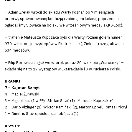
– Adam Zrelak wrócił do składu Warty Poznań po 7 miesiącach
przerwy spowodowanej kontuzją i zabiegiem kolana; poprzednio
oglądaliśmy Słowaka na boisku we wrześniowym meczu z ŁKS Łódź,
– trafienie Mateusza Kupczaka było dla Warty Poznań golem numer
970. w historii jej występów w Ekstraklasie („Zieloni” rozegrali w niej
534 meczów),
– Filip Borowski zagrał we wtorek po raz 20. w ekipie „Warciarzy” –
składa się na to 17 występów w Ekstraklasie i 3 w Pucharze Polski.
BRAMKI:
7 – Kajetan Szmyt
4 – Maciej Żurawski
3 – Miguel Luis (1 w PP) , Stefan Savić (1) , Mateusz Kupczak +1
2 – Dario Vizinger (1), Wiktor Kamiński (2), Marton Eppel, Tomas Prikryl
1 – Dimitris Stavropoulos, samobójcza (1)
ASYSTY: