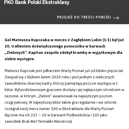
PKO Bank Polski Ekstraklasy
PRZEJDŹ DO TREŚCI PONIŻEJ
Gol Mateusza Kupczaka w meczu z Zagłębiem Lubin (1:1) był już
20. trafieniem doświadczonego pomocnika w barwach
„Zielonych”. Kapitan zespołu zdobył bramkę w wyjątkowym dla
siebie występie.
Mateusz Kupczak jest piłkarzem Warty Poznań już od blisko pięciu lat.
Związał się z klubem latem 2019 roku i jest jednym z nielicznych
zawodników obecnej kadry, którzy pamiętają jeszcze występy w I
lidze. Był podstawowym graczem drużyny i jej najlepszym strzelcem w
sezonie, w którym „Zieloni” awansowali na najwyższym poziom
rozgrywkowy. W najwyższej lidze także gra regularnie i we wtorek
rozegrał swój mecz numer 100 w Ekstraklasie dla Warty Poznań
(łącznie ma ich 213 – 10 w barwach Podbeskidzia i 103 jako
zawodnik Bruk-Bet Termaliki Nieciecza).