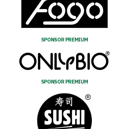
and
schedule
Tickets
SPONSOR PREMIUM
Contact
First
SPONSOR PREMIUM
team
Amp-
Futbol
Academy