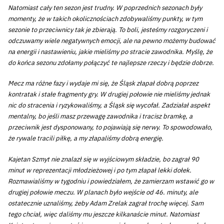
Natomiast cały ten sezon jest trudny. W poprzednich sezonach były
momenty, że w takich okolicznościach zdobywaliśmy punkty, w tym
sezonie to przeciwnicy tak je zbierają. To boli, jesteśmy rozgoryczeni i
odczuwamy wiele negatywnych emocji, ale na pewno możemy budować
na energii i nastawieniu, jakie mieliśmy po stracie zawodnika. Myślę, że
do końca sezonu zdołamy połączyć te najlepsze rzeczy i będzie dobrze.
Mecz ma różne fazy i wydaje mi się, że Śląsk złapał dobrą poprzez
kontratak i stałe fragmenty gry. W drugiej połowie nie mieliśmy jednak
nic do stracenia i ryzykowaliśmy, a Śląsk się wycofał. Zadziałał aspekt
mentalny, bo jeśli masz przewagę zawodnika i tracisz bramkę, a
przeciwnik jest dysponowany, to pojawiają się nerwy. To spowodowało,
że rywale tracili piłkę, a my złapaliśmy dobrą energię.
Kajetan Szmyt nie znalazł się w wyjściowym składzie, bo zagrał 90
minut w reprezentacji młodzieżowej i po tym złapał lekki dołek.
Rozmawialiśmy w tygodniu i powiedziałem, że zamierzam wstawić go w
drugiej połowie meczu. W planach było wejście od 46. minuty, ale
ostatecznie uznaliśmy, żeby Adam Zrelak zagrał trochę więcej. Sam
tego chciał, więc daliśmy mu jeszcze kilkanaście minut. Natomiast