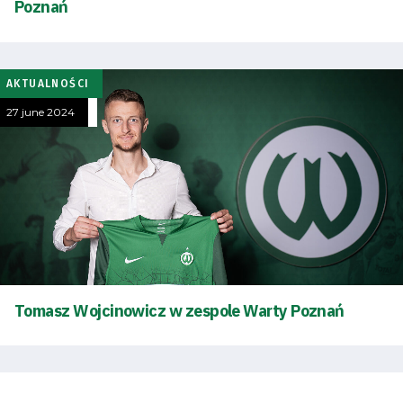
Poznań
AKTUALNOŚCI
27 june 2024
Energy
saving
mode
Accessibility
SEARCH
FOR:
Search Button
Tomasz Wojcinowicz w zespole Warty Poznań
Club