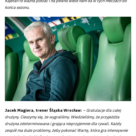
Kajetan to ważna postać i na pewno wiele nam da w tych meczach do
końca sezonu.
Jacek Magiera, trener Śląska Wrocław:
– Gratulacje dla całej
drużyny. Cieszymy się, że wygraliśmy. Wiedzieliśmy, że przyjeżdża
drużyna zdeterminowana i grająca nieprzyjemnie dla rywali. Każdy
zespół ma duże problemy, żeby pokonać Wartę, która gra intensywnie