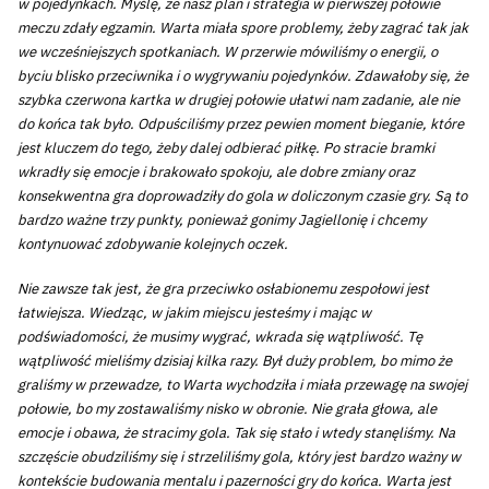
w pojedynkach. Myślę, że nasz plan i strategia w pierwszej połowie
meczu zdały egzamin. Warta miała spore problemy, żeby zagrać tak jak
we wcześniejszych spotkaniach. W przerwie mówiliśmy o energii, o
byciu blisko przeciwnika i o wygrywaniu pojedynków. Zdawałoby się, że
szybka czerwona kartka w drugiej połowie ułatwi nam zadanie, ale nie
do końca tak było. Odpuściliśmy przez pewien moment bieganie, które
jest kluczem do tego, żeby dalej odbierać piłkę. Po stracie bramki
wkradły się emocje i brakowało spokoju, ale dobre zmiany oraz
konsekwentna gra doprowadziły do gola w doliczonym czasie gry. Są to
bardzo ważne trzy punkty, ponieważ gonimy Jagiellonię i chcemy
kontynuować zdobywanie kolejnych oczek.
Nie zawsze tak jest, że gra przeciwko osłabionemu zespołowi jest
łatwiejsza. Wiedząc, w jakim miejscu jesteśmy i mając w
podświadomości, że musimy wygrać, wkrada się wątpliwość. Tę
wątpliwość mieliśmy dzisiaj kilka razy. Był duży problem, bo mimo że
graliśmy w przewadze, to Warta wychodziła i miała przewagę na swojej
połowie, bo my zostawaliśmy nisko w obronie. Nie grała głowa, ale
emocje i obawa, że stracimy gola. Tak się stało i wtedy stanęliśmy. Na
szczęście obudziliśmy się i strzeliliśmy gola, który jest bardzo ważny w
kontekście budowania mentalu i pazerności gry do końca. Warta jest