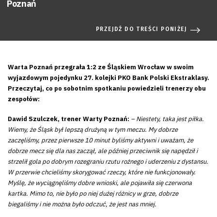
Poznań
PRZEJDŹ DO TREŚCI PONIŻEJ
Warta Poznań przegrała 1:2 ze Śląskiem Wrocław w swoim
wyjazdowym pojedynku 27. kolejki PKO Bank Polski Ekstraklasy.
Przeczytaj, co po sobotnim spotkaniu powiedzieli trenerzy obu
zespołów:
Dawid Szulczek, trener Warty Poznań:
– Niestety, taka jest piłka.
Wiemy, że Śląsk był lepszą drużyną w tym meczu. My dobrze
zaczęliśmy, przez pierwsze 10 minut byliśmy aktywni i uważam, że
dobrze mecz się dla nas zaczął, ale później przeciwnik się napędził i
strzelił gola po dobrym rozegraniu rzutu rożnego i uderzeniu z dystansu.
W przerwie chcieliśmy skorygować rzeczy, które nie funkcjonowały.
Myślę, że wyciągnęliśmy dobre wnioski, ale pojawiła się czerwona
kartka. Mimo to, nie było po niej dużej różnicy w grze, dobrze
biegaliśmy i nie można było odczuć, że jest nas mniej.