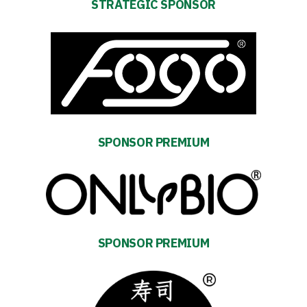
STRATEGIC SPONSOR
Table
and
schedule
Tickets
Contact
SPONSOR PREMIUM
First
team
SPONSOR PREMIUM
Amp-
Futbol