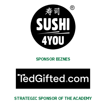
Club
Table
and
schedule
Tickets
Contact
SPONSOR BIZNES
First
team
Amp-
STRATEGIC SPONSOR OF THE ACADEMY