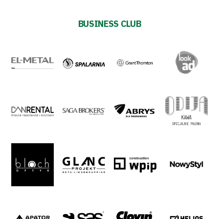
2024-
BUSINESS CLUB
27
Warta’s
Alley
#WORTHdownload