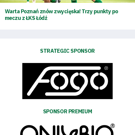
Energy
Warta Poznań znów zwycięska! Trzy punkty po
saving
mode
meczu z ŁKS Łódź
Accessibility
SEARCH
STRATEGIC SPONSOR
FOR:
Search Button
Club
Table
SPONSOR PREMIUM
and
schedule