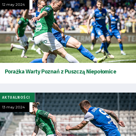
12 may 2024
Porażka Warty Poznań z Puszczą Niepołomice
AKTUALNOŚCI
13 may 2024