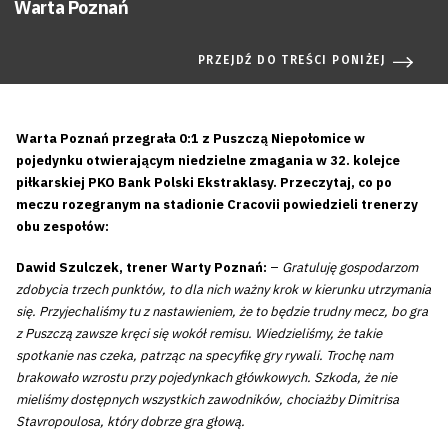
Warta Poznań
PRZEJDŹ DO TREŚCI PONIŻEJ
Warta Poznań przegrała 0:1 z Puszczą Niepołomice w
pojedynku otwierającym niedzielne zmagania w 32. kolejce
piłkarskiej PKO Bank Polski Ekstraklasy. Przeczytaj, co po
meczu rozegranym na stadionie Cracovii powiedzieli trenerzy
obu zespołów:
Dawid Szulczek, trener Warty Poznań:
–
Gratuluję gospodarzom
zdobycia trzech punktów, to dla nich ważny krok w kierunku utrzymania
się. Przyjechaliśmy tu z nastawieniem, że to będzie trudny mecz, bo gra
z Puszczą zawsze kręci się wokół remisu. Wiedzieliśmy, że takie
spotkanie nas czeka, patrząc na specyfikę gry rywali. Trochę nam
brakowało wzrostu przy pojedynkach główkowych. Szkoda, że nie
mieliśmy dostępnych wszystkich zawodników, chociażby Dimitrisa
Stavropoulosa, który dobrze gra głową.