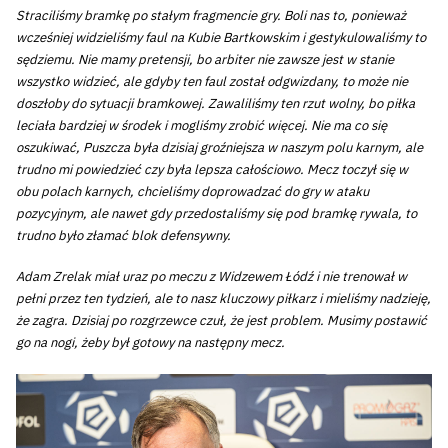
Straciliśmy bramkę po stałym fragmencie gry. Boli nas to, ponieważ
wcześniej widzieliśmy faul na Kubie Bartkowskim i gestykulowaliśmy to
sędziemu. Nie mamy pretensji, bo arbiter nie zawsze jest w stanie
wszystko widzieć, ale gdyby ten faul został odgwizdany, to może nie
doszłoby do sytuacji bramkowej. Zawaliliśmy ten rzut wolny, bo piłka
leciała bardziej w środek i mogliśmy zrobić więcej. Nie ma co się
oszukiwać, Puszcza była dzisiaj groźniejsza w naszym polu karnym, ale
trudno mi powiedzieć czy była lepsza całościowo. Mecz toczył się w
obu polach karnych, chcieliśmy doprowadzać do gry w ataku
pozycyjnym, ale nawet gdy przedostaliśmy się pod bramkę rywala, to
trudno było złamać blok defensywny.
Adam Zrelak miał uraz po meczu z Widzewem Łódź i nie trenował w
pełni przez ten tydzień, ale to nasz kluczowy piłkarz i mieliśmy nadzieję,
że zagra. Dzisiaj po rozgrzewce czuł, że jest problem. Musimy postawić
go na nogi, żeby był gotowy na następny mecz.