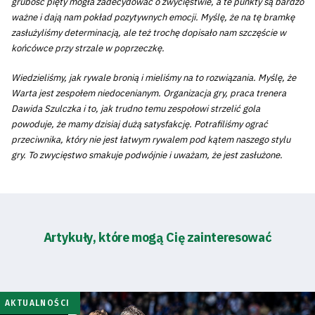
grubość pięty mogła zadecydować o zwycięstwie, a te punkty są bardzo
ważne i dają nam pokład pozytywnych emocji. Myślę, że na tę bramkę
zasłużyliśmy determinacją, ale też trochę dopisało nam szczęście w
końcówce przy strzale w poprzeczkę.
Wiedzieliśmy, jak rywale bronią i mieliśmy na to rozwiązania. Myślę, że
Warta jest zespołem niedocenianym. Organizacja gry, praca trenera
Dawida Szulczka i to, jak trudno temu zespołowi strzelić gola
powoduje, że mamy dzisiaj dużą satysfakcję. Potrafiliśmy ograć
przeciwnika, który nie jest łatwym rywalem pod kątem naszego stylu
gry. To zwycięstwo smakuje podwójnie i uważam, że jest zasłużone.
Artykuły, które mogą Cię zainteresować
AKTUALNOŚCI