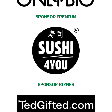
Tickets
Contact
SPONSOR PREMIUM
First
team
Amp-
Futbol
Academy
SPONSOR BIZNES
Fan
club