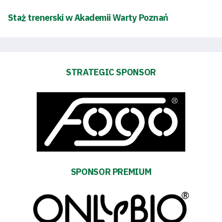
Tickets
Staż trenerski w Akademii Warty Poznań
Contact
First
STRATEGIC SPONSOR
team
Amp-
Futbol
Academy
SPONSOR PREMIUM
Fan
club