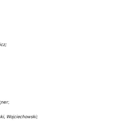
icz;
gner;
ki, Wojciechowski;