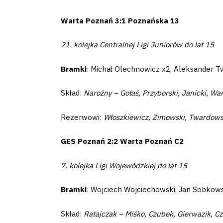
Amp-
Warta Poznań 3:1 Poznańska 13
Futbol
21. kolejka Centralnej Ligi Juniorów do lat 15
Academy
Bramki
: Michał Olechnowicz x2, Aleksander T
Fan
Skład:
Narożny – Gołaś, Przyborski, Janicki, 
club
Rezerwowi:
Włoszkiewicz, Zimowski, Twardows
GES Poznań 2:2 Warta Poznań C2
Warta
7. kolejka Ligi Wojewódzkiej do lat 15
TV
Bramki
: Wojciech Wojciechowski, Jan Sobkows
Foundation
Skład:
Ratajczak – Miśko, Czubek, Gierwazik, C