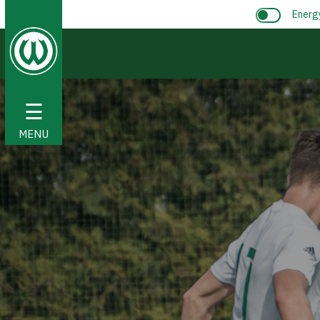
Energ
☰
MENU