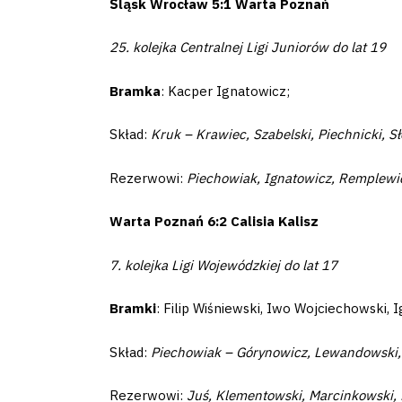
Śląsk Wrocław 5:1 Warta Poznań
Club
25. kolejka Centralnej Ligi Juniorów do lat 19
Table
Bramka
: Kacper Ignatowicz;
and
Skład:
Kruk – Krawiec, Szabelski, Piechnicki, S
schedule
Rezerwowi:
Piechowiak, Ignatowicz, Remplewic
Tickets
Warta Poznań 6:2 Calisia Kalisz
Contact
7. kolejka Ligi Wojewódzkiej do lat 17
Bramki
: Filip Wiśniewski, Iwo Wojciechowski,
First
Skład:
Piechowiak – Górynowicz, Lewandowski, 
team
Rezerwowi:
Juś, Klementowski, Marcinkowski, M