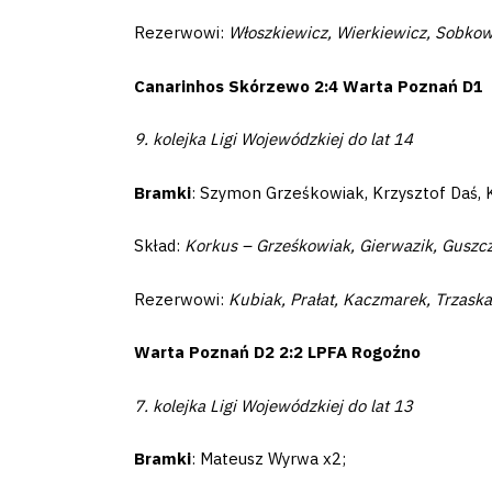
Rezerwowi:
Włoszkiewicz, Wierkiewicz, Sobkow
Business
Canarinhos Skórzewo 2:4 Warta Poznań D1
Shop
9. kolejka Ligi Wojewódzkiej do lat 14
Bramki
: Szymon Grześkowiak, Krzysztof Daś, K
Privacy
Skład:
Korkus – Grześkowiak, Gierwazik, Guszcza
policy
Rezerwowi:
Kubiak, Prałat, Kaczmarek, Trzask
Regulations
Warta Poznań D2 2:2 LPFA Rogoźno
7. kolejka Ligi Wojewódzkiej do lat 13
Development
Plan
Bramki
: Mateusz Wyrwa x2;