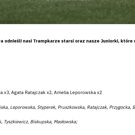
dnieśli nasi Trampkarze starsi oraz nasze Juniorki, które s
ńska x3, Agata Ratajczak x2, Amelia Leporowska x2
ka, Leporowska, Styperek, Pruszkowska, Ratajczak, Przygocka, Bi
k, Tyszkiewicz, Biskupska, Masłowska;