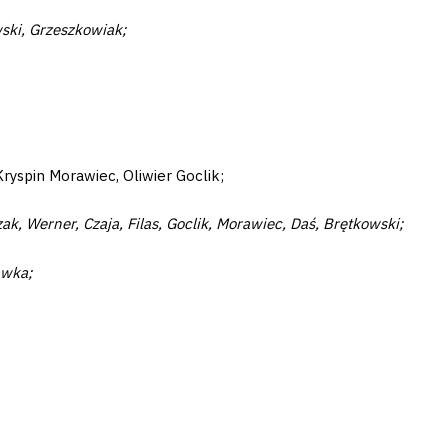
ski, Grzeszkowiak;
ryspin Morawiec, Oliwier Goclik;
k, Werner, Czaja, Filas, Goclik, Morawiec, Daś, Brętkowski;
awka;