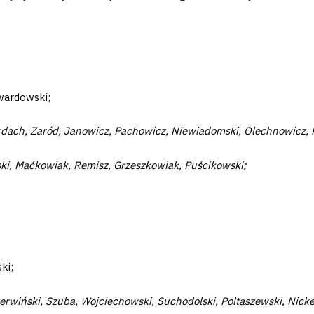
wardowski;
Wardach, Zaród, Janowicz, Pachowicz, Niewiadomski, Olechnowicz
ki, Maćkowiak, Remisz, Grzeszkowiak, Puścikowski;
ki;
zerwiński, Szuba, Wojciechowski, Suchodolski, Poltaszewski, Nick