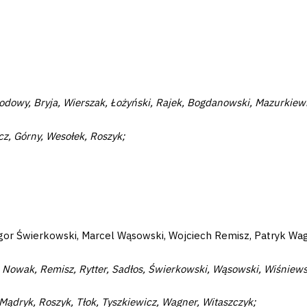
łodowy, Bryja, Wierszak, Łożyński, Rajek, Bogdanowski, Mazurkiew
z, Górny, Wesołek, Roszyk;
 Igor Świerkowski, Marcel Wąsowski, Wojciech Remisz, Patryk Wa
Nowak, Remisz, Rytter, Sadłos, Świerkowski, Wąsowski, Wiśniews
ądryk, Roszyk, Tłok, Tyszkiewicz, Wagner, Witaszczyk;