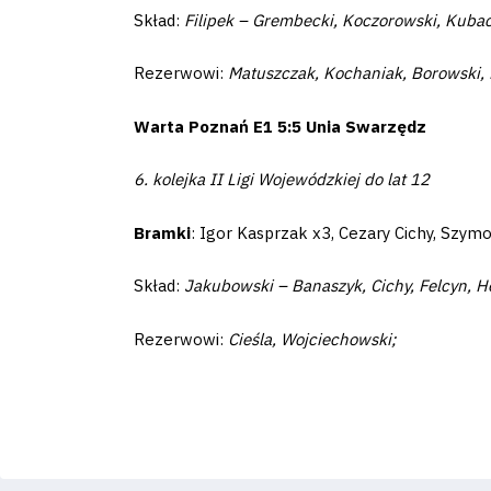
2024-
Skład:
Filipek – Grembecki, Koczorowski, Kubac
27
Rezerwowi:
Matuszczak, Kochaniak, Borowski, 
Warta Poznań E1 5:5 Unia Swarzędz
ESG
Strategy
6. kolejka II Ligi Wojewódzkiej do lat 12
2024-
Bramki
: Igor Kasprzak x3, Cezary Cichy, Szym
27
Skład:
Jakubowski – Banaszyk, Cichy, Felcyn, H
Rezerwowi:
Cieśla, Wojciechowski;
Warta’s
Alley
#WORTHdownload