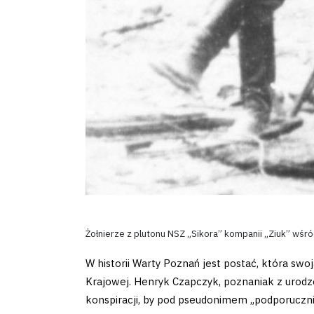
Business
Shop
Privacy
policy
Regulations
Żołnierze z plutonu NSZ „Sikora” kompanii „Ziuk” wśró
Development
W historii Warty Poznań jest postać, która swo
Krajowej. Henryk Czapczyk, poznaniak z urodz
Plan
konspiracji, by pod pseudonimem „podporuczn