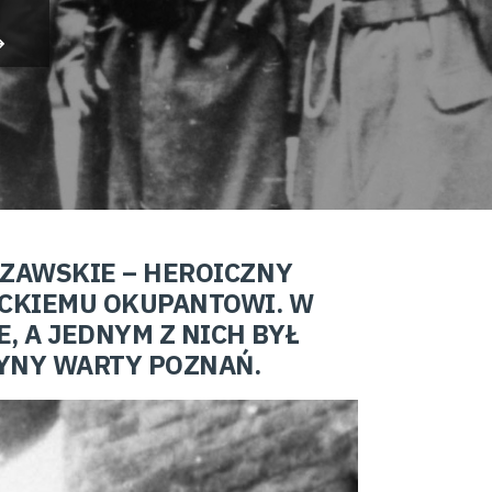
SZAWSKIE – HEROICZNY
ECKIEMU OKUPANTOWI. W
, A JEDNYM Z NICH BYŁ
YNY WARTY POZNAŃ.