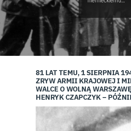
niemieckiemu...
81 LAT TEMU, 1 SIERPNIA 
ZRYW ARMII KRAJOWEJ I M
WALCE O WOLNĄ WARSZAWĘ 
HENRYK CZAPCZYK – PÓŹNI