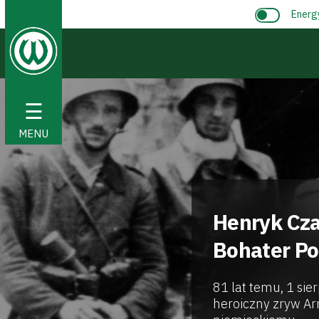
Energ
☰
MENU
Henryk Cza
Bohater P
81 lat temu, 1 si
heroiczny zryw Ar