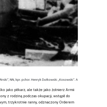
k „Mirski”, NN, kpr. pchor. Henryk Dutkowski „Kosowski”. Autorem zdjęcia 
o jako piłkarz, ale także jako żołnierz Armii
ny z rodziną podczas okupacji, wstąpił do
wym, trzykrotnie ranny, odznaczony Orderem