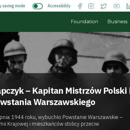
y saving mode
Accessibility
Foundation
Business
pczyk – Kapitan Mistrzów Polski 
owstania Warszawskiego
erpnia 1944 roku, wybuchło Powstanie Warszawskie –
mii Krajowej i mieszkańców stolicy przeciw