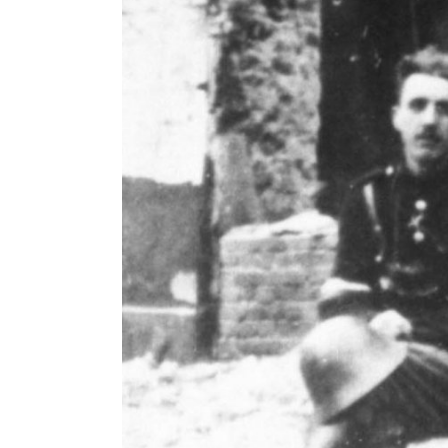
Amp-
Futbol
Academy
Fan
club
Warta
TV
Foundation