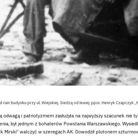
d ruin budynku przy ul. Wiejskiej. Siedzą od lewej: ppor. Henryk Czapczy
ją odwagą i patriotyzmem zasłużyła na najwyższy szacunek nie tylk
enia, był jednym z bohaterów Powstania Warszawskiego. Wysiedlo
ik Mirski” walczyć w szeregach AK. Dowodził plutonem szturmo