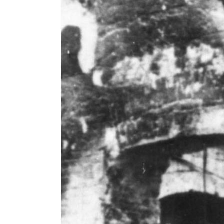
Club
Table
and
schedule
Tickets
Contact
First
team