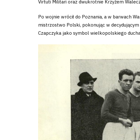
Virtuti Militari oraz dwukrotnie Krzyżem Walec
2024-
Po wojnie wrócił do Poznania, a w barwach Wart
27
mistrzostwo Polski, pokonując w decydującym
Czapczyka jako symbol wielkopolskiego ducha 
ESG
Strategy
2024-
27
Warta’s
Alley
#WORTHdownload