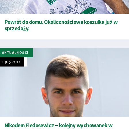
Powrót do domu. Okolicznościowa koszulka już w
sprzedaży.
AKTUALNOŚCI
11 july 2019
Nikodem Fiedosewicz – kolejny wychowanek w
Energy