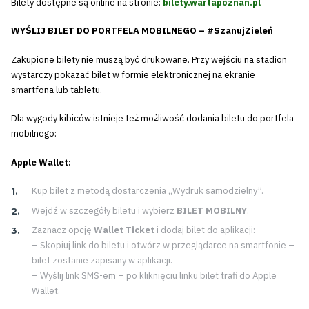
Bilety dostępne są online na stronie:
bilety.wartapoznan.pl
WYŚLIJ BILET DO PORTFELA MOBILNEGO – #SzanujZieleń
Zakupione bilety nie muszą być drukowane. Przy wejściu na stadion
wystarczy pokazać bilet w formie elektronicznej na ekranie
smartfona lub tabletu.
Dla wygody kibiców istnieje też możliwość dodania biletu do portfela
mobilnego:
Apple Wallet:
Kup bilet z metodą dostarczenia „Wydruk samodzielny”.
Wejdź w szczegóły biletu i wybierz
BILET MOBILNY
.
Zaznacz opcję
Wallet Ticket
i dodaj bilet do aplikacji:
– Skopiuj link do biletu i otwórz w przeglądarce na smartfonie –
bilet zostanie zapisany w aplikacji.
– Wyślij link SMS-em – po kliknięciu linku bilet trafi do Apple
Wallet.