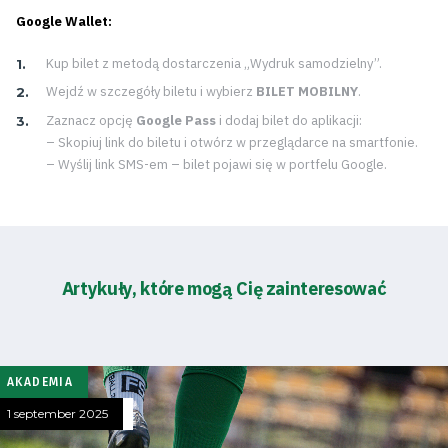
Google Wallet:
Kup bilet z metodą dostarczenia „Wydruk samodzielny”.
Wejdź w szczegóły biletu i wybierz
BILET MOBILNY
.
Zaznacz opcję
Google Pass
i dodaj bilet do aplikacji:
– Skopiuj link do biletu i otwórz w przeglądarce na smartfonie.
– Wyślij link SMS-em – bilet pojawi się w portfelu Google.
Artykuły, które mogą Cię zainteresować
AKADEMIA
1 september 2025