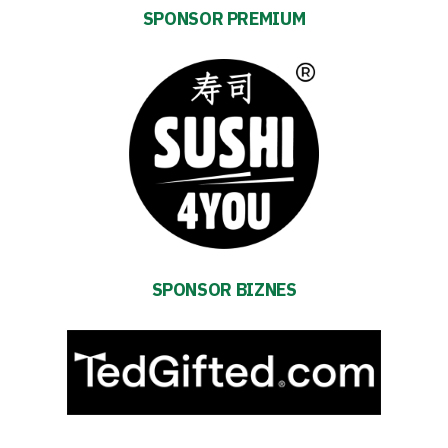
SPONSOR PREMIUM
Contact
First
team
Amp-
Futbol
SPONSOR BIZNES
Academy
Fan
club