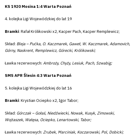
KS 1920 Mosina 1:4 Warta Poznań
4. kolejka Ligi Wojewódzkiej do lat 19
Bramki
: Rafał Królikowski x2, Kacper Pach, Kacper Remplewicz;
Skład:
Bleja – Pućka, O. Kaczmarek, Gaweł, W. Kaczmarek, Adamovich,
Górny, Naskrent, Remplewicz, Górecki, Królikowski;
Ławka rezerwowych:
Ambroży, Chyży, Lesiuk, Pach, Szwabig;
SMS APR Ślesin 4:3 Warta Poznań
5. kolejka Ligi Wojewódzkiej do lat 16
Bramki
: Krystian Ociepko x2, Igor Tabor;
Skład:
Górczak – Gołaś, Niedźwiecki, Nowak, Kusyk, Zimowski,
Wojtaszek, Wałęsa, Ociepko, Lenartowski, Tabor;
Ławka rezerwowych:
Zrubek, Marciniak, Koczarowski, Pol, Dobicki;