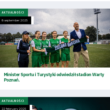
AKTUALNOŚCI
8 september 2025
Minister Sportu i Turystyki odwiedził stadion Warty
Energy
Poznań.
saving
mode
AKTUALNOŚCI
Accessibility
22 february 2025