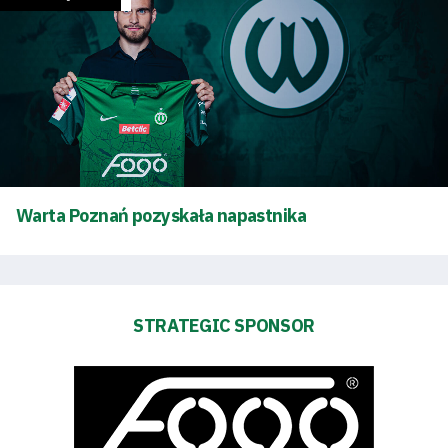
SEARCH
FOR:
Search Button
Club
Table
Warta Poznań pozyskała napastnika
and
schedule
Tickets
STRATEGIC SPONSOR
Contact