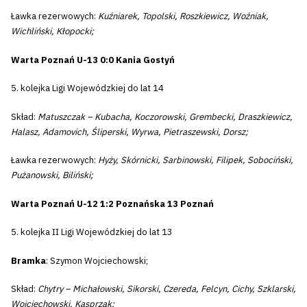
Ławka rezerwowych:
Kuźniarek, Topolski, Roszkiewicz, Woźniak,
Wichliński, Kłopocki;
Warta Poznań U-13 0:0 Kania Gostyń
5. kolejka Ligi Wojewódzkiej do lat 14
Skład:
Matuszczak – Kubacha, Koczorowski, Grembecki, Draszkiewicz,
Halasz, Adamovich, Śliperski, Wyrwa, Pietraszewski, Dorsz;
Ławka rezerwowych:
Hyży, Skórnicki, Sarbinowski, Filipek, Sobociński,
Pużanowski, Biliński;
Warta Poznań U-12 1:2 Poznańska 13 Poznań
5. kolejka II Ligi Wojewódzkiej do lat 13
Bramka
: Szymon Wojciechowski;
Skład:
Chytry – Michałowski, Sikorski, Czereda, Felcyn, Cichy, Szklarski,
Wojciechowski, Kasprzak;