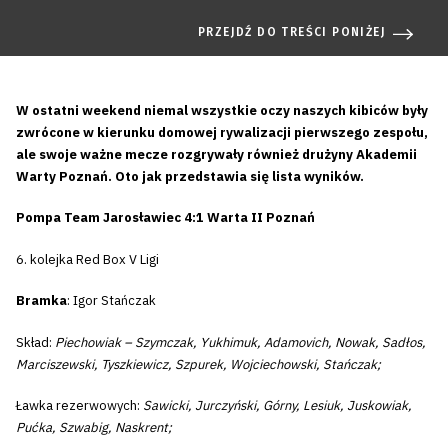
PRZEJDŹ DO TREŚCI PONIŻEJ
W ostatni weekend niemal wszystkie oczy naszych kibiców były
zwrócone w kierunku domowej rywalizacji pierwszego zespołu,
ale swoje ważne mecze rozgrywały również drużyny Akademii
Warty Poznań. Oto jak przedstawia się lista wyników.
Pompa Team Jarosławiec 4:1 Warta II Poznań
6. kolejka Red Box V Ligi
Bramka
: Igor Stańczak
Skład:
Piechowiak – Szymczak, Yukhimuk, Adamovich, Nowak, Sadłos,
Marciszewski, Tyszkiewicz, Szpurek, Wojciechowski, Stańczak;
Ławka rezerwowych:
Sawicki, Jurczyński, Górny, Lesiuk, Juskowiak,
Pućka, Szwabig, Naskrent;