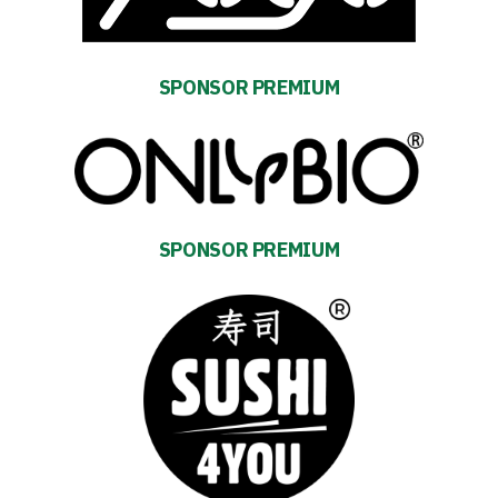
First
team
SPONSOR PREMIUM
Amp-
Futbol
Academy
SPONSOR PREMIUM
Fan
club
Warta
TV