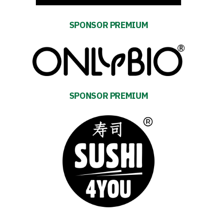
SEARCH
FOR:
Search Button
SPONSOR PREMIUM
Club
Table
SPONSOR PREMIUM
and
schedule
Tickets
Contact
First