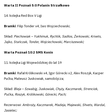
Warta II Poznań 5:0 Polanin Strzałkowo
14. kolejka Red Box V Ligi
Bramki
: Filip Tonder x4, Iwo Wojciechowski;
Skład:
Piechowiak – Yukhimuk, Rychlik, Sadłos, Żerkowski, Krivets,
Jajko, Stańczak, Tonder, Wojciechowski, Marciszewski;
Warta Poznań 10:2 SMS Konin
11. kolejka Ligi Wojewódzkiej do lat 19
Bramki
: Rafał Królikowski x4, Igor Górecki x2, Alex Roszyk, Kacper
Pućka, Mateusz Juskowiak, samobójcza;
Skład:
Bleja – Szwabig, Juskowiak, Chyży, Kaczmarek, Strenciok,
Pućka, Roszyk, Królikowski, Górecki, Pach;
Rezerwowi:
Ambroży, Kaczmarek, Madeja, Majewski, Shvets, Wardal,
Jasielec;