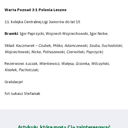
Warta Poznań 3:1 Polonia Leszno
11. kolejka Centralnej Ligi Juniorów do lat 15
Bramki
: Igor Paprzycki, Wojciech Wojciechowski, Igor Nicke;
Skład:
Kaczmarek – Czubek, Miśko, Adamczewski, Szuba, Suchodolski,
Wojciechowski, Nicke, Poltaszewski, Czerwiński, Paprzycki;
Rezerwowi:
Łuczak, Wierkiewicz, Wałęsa, Grzonka, Wilczyński,
Kisełek, Pacholczak;
Gratulacje!
fot. Łukasz Stefaniak
Artykuły, które mogą Cię zainteresować