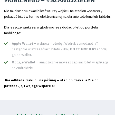
MOBILNEGO – #SZANUJZIELEŃ
Nie musisz drukować biletów! Przy wejściu na stadion wystarczy
pokazać bilet w formie elektronicznej na ekranie telefonu lub tabletu.
Dla jeszcze większej wygody możesz dodać bilet do portfela
mobilnego:
Apple Wallet
– wybierz metodę „Wydruk samodzielny”,
następnie w szczegółach biletu kliknij
BILET MOBILNY
i dodaj
go do Wallet.
Google Wallet
– analogicznie możesz zapisać bilet w aplikacji
na Androidzie.
Nie odkładaj zakupu na później – stadion czeka, a Zieloni
potrzebują Twojego wsparcia!