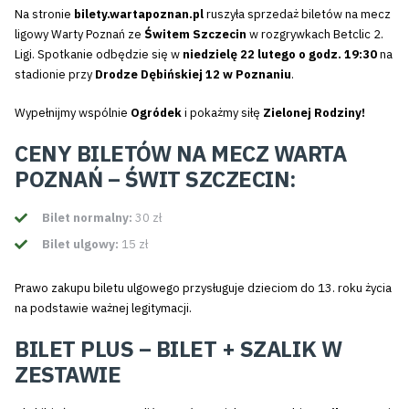
Na stronie
bilety.wartapoznan.pl
ruszyła sprzedaż biletów na mecz
ligowy Warty Poznań ze
Świtem Szczecin
w rozgrywkach Betclic 2.
Ligi. Spotkanie odbędzie się w
niedzielę 22 lutego o godz. 19:30
na
stadionie przy
Drodze Dębińskiej 12 w Poznaniu
.
Wypełnijmy wspólnie
Ogródek
i pokażmy siłę
Zielonej Rodziny!
CENY BILETÓW NA MECZ WARTA
POZNAŃ – ŚWIT SZCZECIN:
Bilet normalny:
30 zł
Bilet ulgowy:
15 zł
Prawo zakupu biletu ulgowego przysługuje dzieciom do 13. roku życia
na podstawie ważnej legitymacji.
BILET PLUS – BILET + SZALIK W
ZESTAWIE