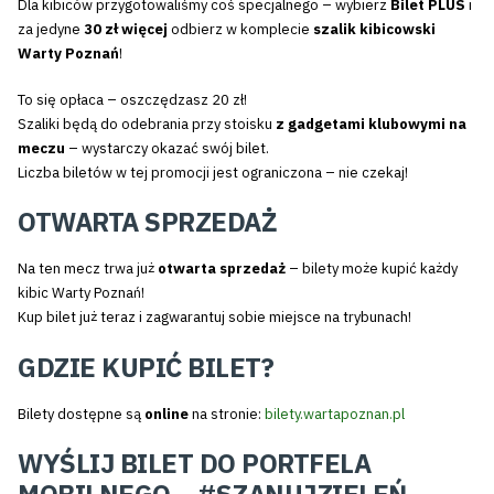
Dla kibiców przygotowaliśmy coś specjalnego – wybierz
Bilet PLUS
i
za jedyne
30 zł więcej
odbierz w komplecie
szalik kibicowski
Warty Poznań
!
To się opłaca – oszczędzasz 20 zł!
Szaliki będą do odebrania przy stoisku
z gadgetami klubowymi na
meczu
– wystarczy okazać swój bilet.
Liczba biletów w tej promocji jest ograniczona – nie czekaj!
OTWARTA SPRZEDAŻ
Na ten mecz trwa już
otwarta sprzedaż
– bilety może kupić każdy
kibic Warty Poznań!
Kup bilet już teraz i zagwarantuj sobie miejsce na trybunach!
GDZIE KUPIĆ BILET?
Bilety dostępne są
online
na stronie:
bilety.wartapoznan.pl
WYŚLIJ BILET DO PORTFELA