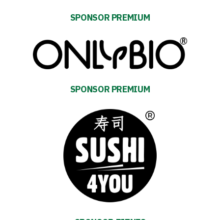
FOR:
Search Button
SPONSOR PREMIUM
Club
Table
SPONSOR PREMIUM
and
schedule
Tickets
Contact
First