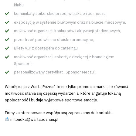
klubu,
komunikaty spikerskie przed, w trakcie i po meczu,
ekspozycję w systemie biletowym oraz na bilecie meczowym,
możliwość organizacji konkursów i aktywacji stadionowych,
przestrzeń pod własne stoisko promocyjne,
Bilety VIP z dostępem do cateringu,
możliwość organizacji eskorty dziecięcej z brandingiem
Sponsora,
personalizowany certyfikat „Sponsor Meczu”.
Współpraca z Wartą Poznań to nie tylko promocja marki, ale również
możliwość stania się częścią wydarzenia, które angażuje lokalną
społeczność i buduje wyjątkowe sportowe emocje.
Firmy zainteresowane współpracą zapraszamy do kontaktu:
m.londka@wartapoznan.pl