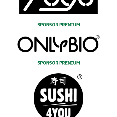
SPONSOR PREMIUM
Energy
saving
mode
Accessibility
SPONSOR PREMIUM
SEARCH
FOR:
Search Button
Club
Table