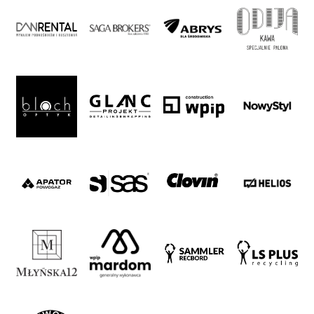
Warta’s
Alley
#WORTHdownload