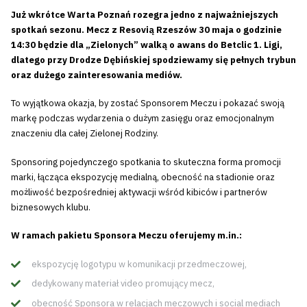
Już wkrótce Warta Poznań rozegra jedno z najważniejszych
spotkań sezonu. Mecz z Resovią Rzeszów 30 maja o godzinie
14:30 będzie dla „Zielonych” walką o awans do Betclic 1. Ligi,
dlatego przy Drodze Dębińskiej spodziewamy się pełnych trybun
oraz dużego zainteresowania mediów.
To wyjątkowa okazja, by zostać Sponsorem Meczu i pokazać swoją
markę podczas wydarzenia o dużym zasięgu oraz emocjonalnym
znaczeniu dla całej Zielonej Rodziny.
Sponsoring pojedynczego spotkania to skuteczna forma promocji
marki, łącząca ekspozycję medialną, obecność na stadionie oraz
możliwość bezpośredniej aktywacji wśród kibiców i partnerów
biznesowych klubu.
W ramach pakietu Sponsora Meczu oferujemy m.in.:
ekspozycję logotypu w komunikacji przedmeczowej,
dedykowany materiał video promujący mecz,
obecność Sponsora w relacjach meczowych i social mediach