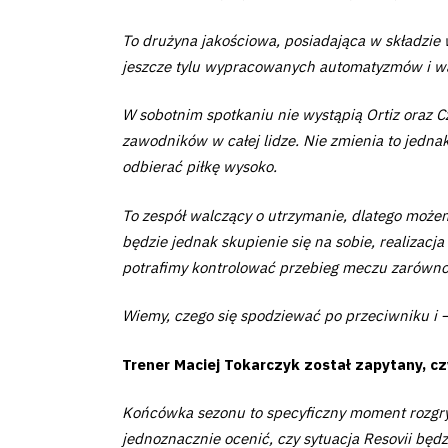
Amp-
To drużyna jakościowa, posiadająca w składzie 
Futbol
jeszcze tylu wypracowanych automatyzmów i wa
Academy
W sobotnim spotkaniu nie wystąpią Ortiz oraz C
zawodników w całej lidze. Nie zmienia to jedna
Fan
odbierać piłkę wysoko.
club
To zespół walczący o utrzymanie, dlatego może
będzie jednak skupienie się na sobie, realizacj
potrafimy kontrolować przebieg meczu zarówno 
Wiemy, czego się spodziewać po przeciwniku i 
Warta
Trener Maciej Tokarczyk został zapytany, 
TV
Końcówka sezonu to specyficzny moment rozgryw
Foundation
jednoznacznie ocenić, czy sytuacja Resovii będz