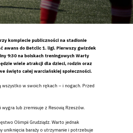
rzy komplecie publiczności na stadionie
 awans do Betclic 1. ligi. Pierwszy gwizdek
ziny 9:30 na boiskach treningowych Warty
zie wiele atrakcji dla dzieci, rodzin oraz
e święto całej warciańskiej społeczności.
ą wszystko w swoich rękach – i nogach. Przed
li wygra lub zremisuje z Resovią Rzeszów.
ięstwo Olimpii Grudziądz. Warto jednak
y uniknięcia baraży o utrzymanie i potrzebuje