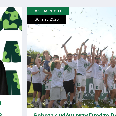
AKTUALNOŚCI
30 may 2026
i
P
Sobota cudów przy Drodze 