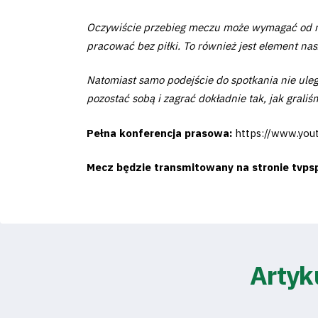
2024-
Oczywiście przebieg meczu może wymagać od nas
27
pracować bez piłki. To również jest element na
Natomiast samo podejście do spotkania nie ule
ESG
pozostać sobą i zagrać dokładnie tak, jak graliś
Strategy
Pełna konferencja prasowa:
https://www.yo
2024-
Mecz będzie transmitowany na stronie tvpspo
27
Warta’s
Alley
Artyk
#WORTHdownload