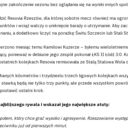
jne zakończenie sezonu bez oglądania się na wyniki innych spot
zić Resovia Rzeszów, dla której sobotni mecz również ma ogro
punktów i wciąż walczy o uniknięcie baraży o utrzymanie. Aby z
naniu, a dodatkowo liczyć na porażkę Świtu Szczecin lub Stali S
powierzono miesiąc temu Kamilowi Kuzerze – byłemu wieloletniem
ący, ponieważ w debiucie jego zespół pokonał ŁKS II Łódź 3:0. Ko
ostatnich kolejkach Resovia remisowała ze Stalą Stalowa Wola 
echanych kilometrów i trzydziestu trzech ligowych kolejkach ws
stawką będą nie tylko trzy punkty, ale przede wszystkim powrót 
 postawić ostatni krok.
ajbliższego rywala i wskazał jego największe atuty:
espołem, który chce grać wysoko i agresywnie. Rzeszowianie wystę
zeciwniku już od pierwszych minut.