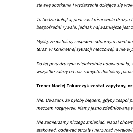
stawkę spotkania i wydarzenia dziejące się wokó
Business
To będzie kolejka, podczas której wiele drużyn 
Shop
bezpośredni rywale, jednak najważniejsze jest
Myślę, że jesteśmy zespołem odpornym mentalnie.
teraz, w konkretnej sytuacji meczowej, a nie w
Do tej pory drużyna wielokrotnie udowadniała, ż
Privacy
wszystko zależy od nas samych. Jesteśmy panam
policy
Trener Maciej Tokarczyk został zapytany, cz
Regulations
Nie. Uważam, że byłoby błędem, gdyby zespół p
meczem rozgrywek. Mamy jasno zdefiniowaną toż
Development
Nie zamierzamy niczego zmieniać. Nadal chcem
Plan
atakować, oddawać strzały i narzucać rywalowi s