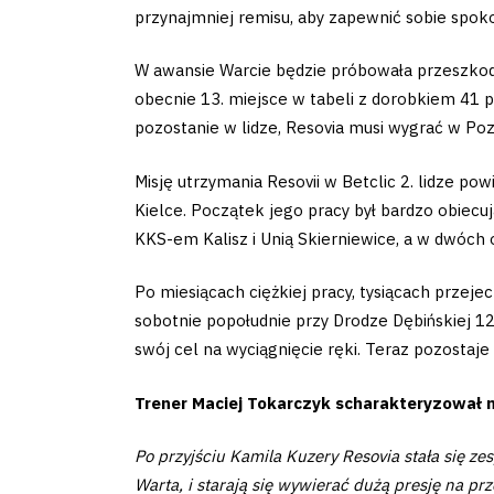
Club
przynajmniej remisu, aby zapewnić sobie spoko
Table
W awansie Warcie będzie próbowała przeszkod
obecnie 13. miejsce w tabeli z dorobkiem 41 
and
pozostanie w lidze, Resovia musi wygrać w Poz
schedule
Misję utrzymania Resovii w Betclic 2. lidze 
Kielce. Początek jego pracy był bardzo obiecuj
Tickets
KKS-em Kalisz i Unią Skierniewice, a w dwóch 
Contact
Po miesiącach ciężkiej pracy, tysiącach przej
sobotnie popołudnie przy Drodze Dębińskiej 12 
swój cel na wyciągnięcie ręki. Teraz pozostaje
First
Trener Maciej Tokarczyk scharakteryzował n
team
Po przyjściu Kamila Kuzery Resovia stała się z
Warta, i starają się wywierać dużą presję na pr