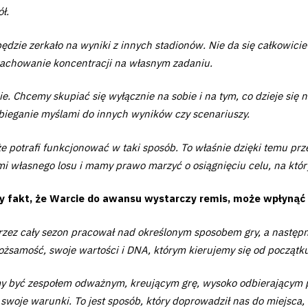
ł.
będzie zerkało na wyniki z innych stadionów. Nie da się całkowici
 zachowanie koncentracji na własnym zadaniu.
 Chcemy skupiać się wyłącznie na sobie i na tym, co dzieje się n
ybieganie myślami do innych wyników czy scenariuszy.
e potrafi funkcjonować w taki sposób. To właśnie dzięki temu przed
i własnego losu i mamy prawo marzyć o osiągnięciu celu, na któr
y fakt, że Warcie do awansu wystarczy remis, może wpłynąć n
rzez cały sezon pracował nad określonym sposobem gry, a następ
samość, swoje wartości i DNA, którym kierujemy się od początk
y być zespołem odważnym, kreującym grę, wysoko odbierającym 
woje warunki. To jest sposób, który doprowadził nas do miejsca, 