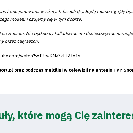
 funkcjonowania w różnych fazach gry. Będą momenty, gdy będzie
szego modelu i czujemy się w tym dobrze.
gnie zmianie. Nie będziemy kalkulować ani dostosowywać naszego 
my przez cały sezon.
utube.com/watch?v=FftwKNv7xLk&t=1s
rt.pl oraz podczas multiligi w telewizji na antenie TVP Spor
uły, które mogą Cię zainter