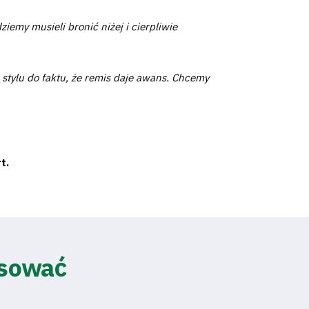
my musieli bronić niżej i cierpliwie
stylu do faktu, że remis daje awans. Chcemy
t.
esować