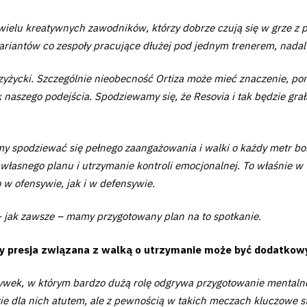
wielu kreatywnych zawodników, którzy dobrze czują się w grze z p
riantów co zespoły pracujące dłużej pod jednym trenerem, nadal
zyżycki. Szczególnie nieobecność Ortiza może mieć znaczenie, poni
k naszego podejścia. Spodziewamy się, że Resovia i tak będzie gra
my spodziewać się pełnego zaangażowania i walki o każdy metr bo
a własnego planu i utrzymanie kontroli emocjonalnej. To właśnie w
w ofensywie, jak i w defensywie.
– jak zawsze – mamy przygotowany plan na to spotkanie.
czy presja związana z walką o utrzymanie może być dodatko
ek, w którym bardzo dużą rolę odgrywa przygotowanie mentalne i
ie dla nich atutem, ale z pewnością w takich meczach kluczowe sta