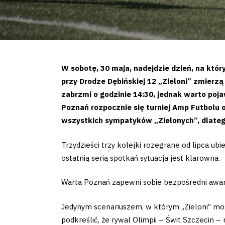
W sobotę, 30 maja, nadejdzie dzień, na któr
przy Drodze Dębińskiej 12 „Zieloni” zmierz
zabrzmi o godzinie 14:30, jednak warto poja
Poznań rozpocznie się turniej Amp Futbolu o
wszystkich sympatyków „Zielonych”, dlatego
Trzydzieści trzy kolejki rozegrane od lipca 
ostatnią serią spotkań sytuacja jest klarowna.
Warta Poznań zapewni sobie bezpośredni awans d
Jedynym scenariuszem, w którym „Zieloni” mogą
podkreślić, że rywal Olimpii – Świt Szczecin –