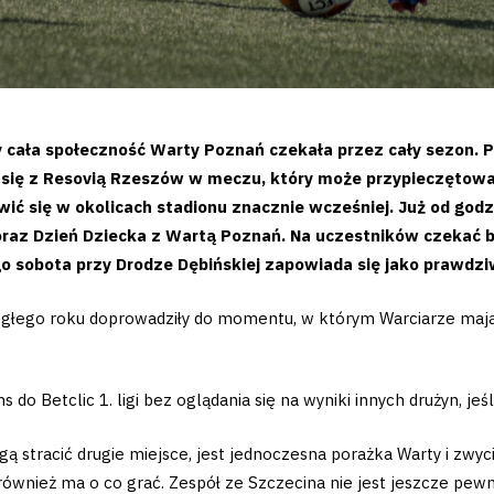
y cała społeczność Warty Poznań czekała przez cały sezon. P
ą się z Resovią Rzeszów w meczu, który może przypieczętować
wić się w okolicach stadionu znacznie wcześniej. Już od god
raz Dzień Dziecka z Wartą Poznań. Na uczestników czekać będ
 sobota przy Drodze Dębińskiej zapowiada się jako prawdziw
ubiegłego roku doprowadziły do momentu, w którym Warciarze maj
o Betclic 1. ligi bez oglądania się na wyniki innych drużyn, jeś
 stracić drugie miejsce, jest jednoczesna porażka Warty i zwyc
 również ma o co grać. Zespół ze Szczecina nie jest jeszcze pewn