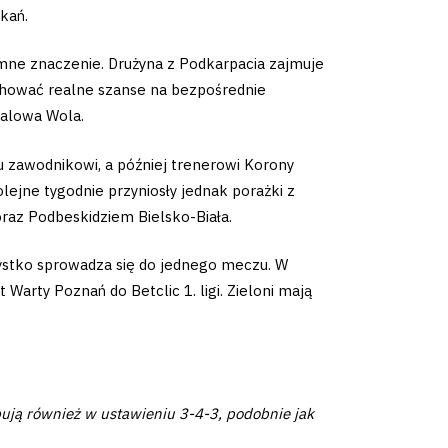
kań.
mne znaczenie. Drużyna z Podkarpacia zajmuje
achować realne szanse na bezpośrednie
talowa Wola.
u zawodnikowi, a później trenerowi Korony
lejne tygodnie przyniosły jednak porażki z
oraz Podbeskidziem Bielsko-Biała.
zystko sprowadza się do jednego meczu. W
Warty Poznań do Betclic 1. ligi. Zieloni mają
pują również w ustawieniu 3-4-3, podobnie jak