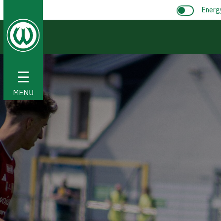
Energ
☰
MENU