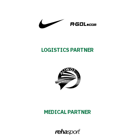
First
team
Amp-
LOGISTICS PARTNER
Futbol
Academy
Fan
club
MEDICAL PARTNER
Warta
TV