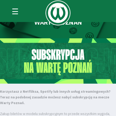
☰
SUBSKRYPCJA NA BILETY NA MECZE
WARTY POZNAŃ
Korzystasz z Netfliksa, Spotify lub innych usług streamingowych?
Teraz na podobnej zasadzie możesz nabyć subskrypcję na mecze
Warty Poznań.
Zakup biletów w modelu subskrypcyjnym to przede wszystkim wygoda,