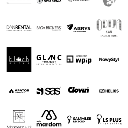
2024-
27
ESG
Strategy
2024-
27
Warta’s
Alley
#WORTHdownload