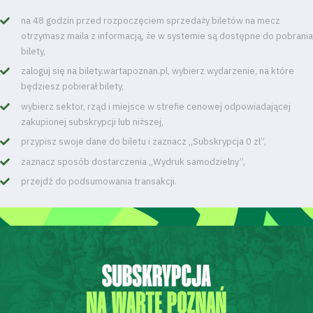
na 48 godzin przed rozpoczęciem sprzedaży biletów na mecz
otrzymasz maila z informacją, że w systemie są dostępne do pobrania
bilety,
zaloguj się na bilety.wartapoznan.pl, wybierz wydarzenie, na które
będziesz pobierał bilety,
wybierz sektor, rząd i miejsce w strefie cenowej odpowiadającej
zakupionej subskrypcji lub niższej,
przypisz swoje dane do biletu i zaznacz „Subskrypcja 0 zł”,
zaznacz sposób dostarczenia „Wydruk samodzielny”,
przejdź do podsumowania transakcji.