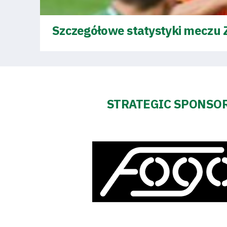
Business
Szczegółowe statystyki meczu 
Shop
STRATEGIC SPONSO
Privacy
policy
Regulations
Development
Plan