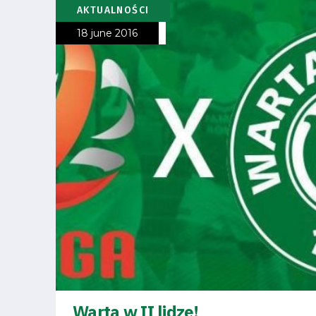
Club
AKTUALNOŚCI
18 june 2016
Table
and
schedule
Tickets
Contact
First
team
Warta w II lidze!