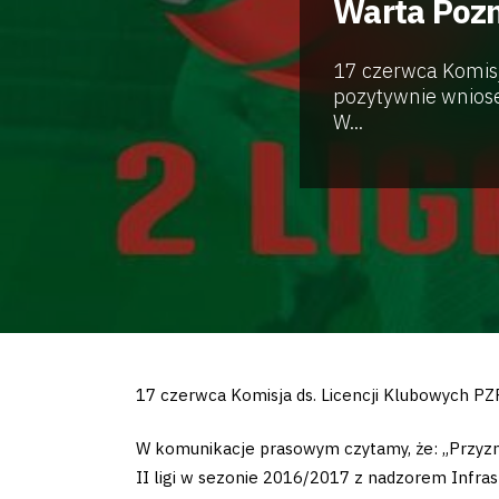
Warta Pozna
17 czerwca Komisj
pozytywnie wniosek
W...
17 czerwca Komisja ds. Licencji Klubowych PZP
W komunikacje prasowym czytamy, że: „Przyzn
II ligi w sezonie 2016/2017 z nadzorem Infra