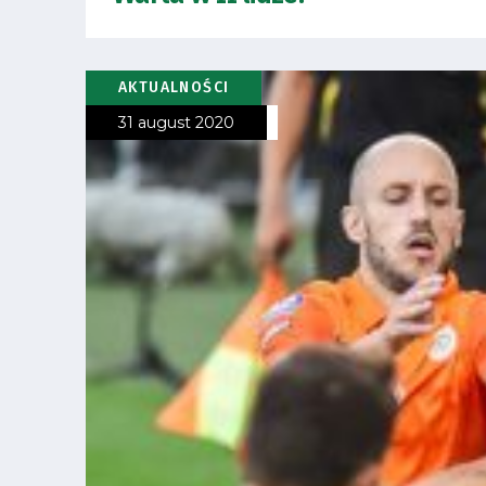
Amp-
Futbol
AKTUALNOŚCI
Academy
31 august 2020
Fan
club
Warta
TV
Foundation