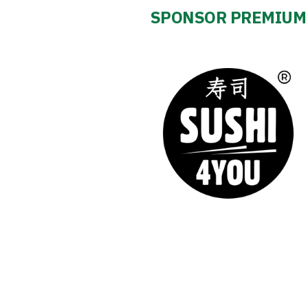
2024-
SPONSOR PREMIUM
27
ESG
Strategy
2024-
27
Warta’s
Alley
#WORTHdownload