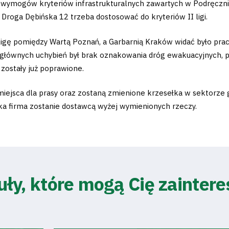
wymogów kryteriów infrastrukturalnych zawartych w Podręczniku
 Droga Dębińska 12 trzeba dostosować do kryteriów II ligi.
ligę pomiędzy Wartą Poznań, a Garbarnią Kraków widać było pr
z głównych uchybień był brak oznakowania dróg ewakuacyjnych, 
 zostały już poprawione.
jsca dla prasy oraz zostaną zmienione krzesełka w sektorze goś
aka firma zostanie dostawcą wyżej wymienionych rzeczy.
uły, które mogą Cię zainter