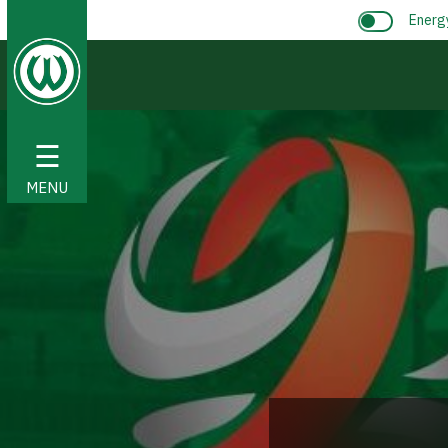
Energ
☰
MENU