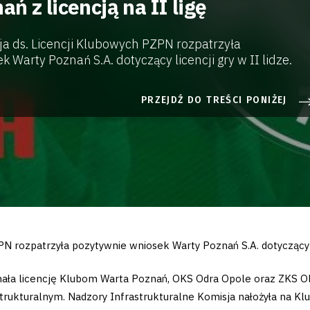
ń z licencją na II ligę
a ds. Licencji Klubowych PZPN rozpatrzyła
 Warty Poznań S.A. dotyczący licencji gry w II lidze.
PRZEJDŹ DO TREŚCI PONIŻEJ
N rozpatrzyła pozytywnie wniosek Warty Poznań S.A. dotyczący li
ała licencję Klubom Warta Poznań, OKS Odra Opole oraz ZKS O
strukturalnym. Nadzory Infrastrukturalne Komisja nałożyła na K