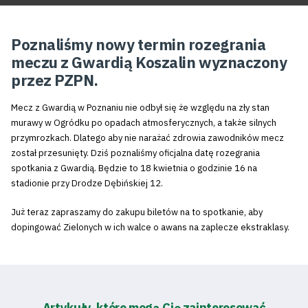
Poznaliśmy nowy termin rozegrania
meczu z Gwardią Koszalin wyznaczony
przez PZPN.
Mecz z Gwardią w Poznaniu nie odbył się że względu na zły stan
murawy w Ogródku po opadach atmosferycznych, a także silnych
przymrozkach. Dlatego aby nie narażać zdrowia zawodników mecz
został przesunięty. Dziś poznaliśmy oficjalna datę rozegrania
spotkania z Gwardią. Będzie to 18 kwietnia o godzinie 16 na
stadionie przy Drodze Dębińskiej 12.
Już teraz zapraszamy do zakupu biletów na to spotkanie, aby
dopingować Zielonych w ich walce o awans na zaplecze ekstraklasy.
Artykuły, które mogą Cię zainteresować