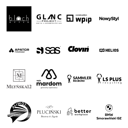
ESG
Strategy
2024-
27
Warta’s
Alley
#WORTHdownload