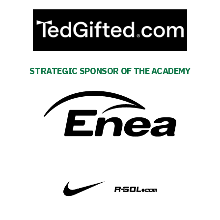
Search Button
Club
Table
STRATEGIC SPONSOR OF THE ACADEMY
and
schedule
Tickets
Contact
First