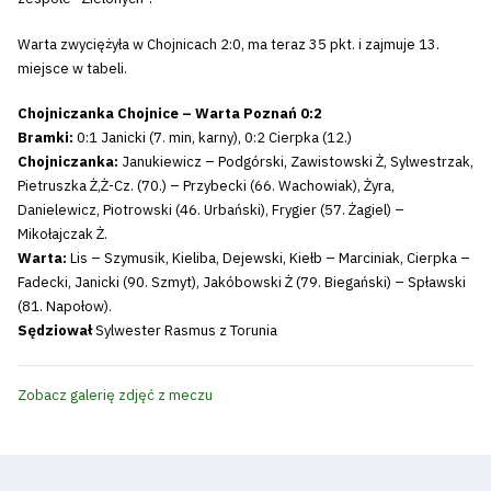
Warta zwyciężyła w Chojnicach 2:0, ma teraz 35 pkt. i zajmuje 13.
miejsce w tabeli.
Chojniczanka Chojnice – Warta Poznań 0:2
Bramki:
0:1 Janicki (7. min, karny), 0:2 Cierpka (12.)
Chojniczanka:
Janukiewicz – Podgórski, Zawistowski Ż, Sylwestrzak,
Pietruszka Ż,Ż-Cz. (70.) – Przybecki (66. Wachowiak), Żyra,
Danielewicz, Piotrowski (46. Urbański), Frygier (57. Żagiel) –
Mikołajczak Ż.
Warta:
Lis – Szymusik, Kieliba, Dejewski, Kiełb – Marciniak, Cierpka –
Fadecki, Janicki (90. Szmyt), Jakóbowski Ż (79. Biegański) – Spławski
(81. Napołow).
Sędziował
Sylwester Rasmus z Torunia
Zobacz galerię zdjęć z meczu