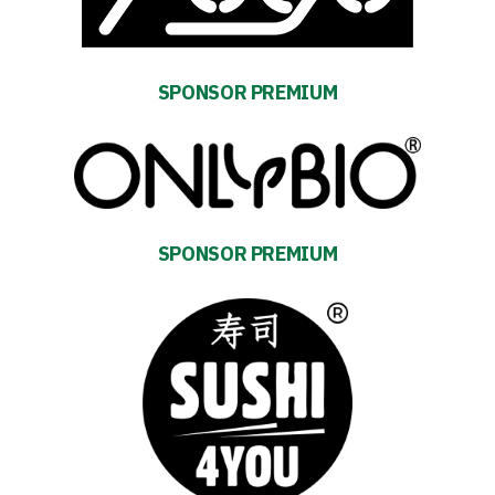
SEARCH
FOR:
Search Button
SPONSOR PREMIUM
Club
Table
and
SPONSOR PREMIUM
schedule
Tickets
Contact