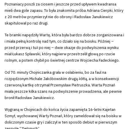
Poznaniacy poszli za ciosem i jeszcze przed upływem kwadransa
mieli dwa gole zapasu. To była znakomita próba Adriana Cierpki, który
z 20 metrów przymierzył nie do obrony i Radosław Janukiewicz
skapitulował po raz drugi.
Te bramki napędziły Wartę, która była bardzo dobrze zorganizowana i
i miała pełną kontrolę nad tym, co działo się na boisku. Później –
przed przerwą i tuż po niej – dwie okazje do podwyższenia wyniku
miał Łukasz Spławski, który najpierw przestrzelił głową po rzucie
rożnym, a potem chybił po świetnej centrze Wojciecha Fadeckiego.
Od 70. minuty Chojniczanka grała w osłabieniu, bo za faul na
rozpędzonym Michale Jakóbowskim drugą żółtą, a w konsekwencji
czerwoną kartkę otrzymał Przemysław Pietruszka. Warta Poznań
miała jeszcze kilka szans na podwyższenie prowadzenia, ale pewnie
bronił Radosław Janukiewicz.
Wygraną w Chojnicach do końca życia zapamięta 16-letni Kajetan
Szmyt, wychowanej Warty Poznań, który zameldował się na boisku w
doliczonym czasie gry i zaliczył w ten sposób debiut w pierwszym
zespole “Zielonych”.