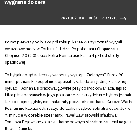
wygrana do zera
PRZEJDŹ DO TREŚCI PONIŻEJ
Po raz pierwszy od blisko pół roku piłkarze Warty Poznań wygrali
wyjazdowy mecz w Fortuna 1. Lidze. Po pokonaniu Chojniczanki
Chojnice 2:0 (2:0) ekipa Petra Nemca uciekła na 4 pkt od strefy
spadkowej
To był jak dotąd najlepszy wiosenny występ “Zielonych”. Przez 90
minut poznański zespół nie dopuścił rywala do ani jednej klarownej
sytuacji i Adrian Lis pracował głównie przy dośrodkowaniach, łapiąc
kilka piłek posłanych w jego pola karne ze skrzydeł. Nie byłoby jednak
tak spokojnie, gdyby nie znakomity początek spotkania. Gracze Warty
Poznań nie kalkulowali, ruszyli do ataku i szybko zebrali owoce. Już w
7. minucie w obrębie szesnastki Paweł Zawistowski sfaulował
Tomasza Dejewskiego, a rzut karny pewnym strzałem zamienił na gola
Robert Janicki.