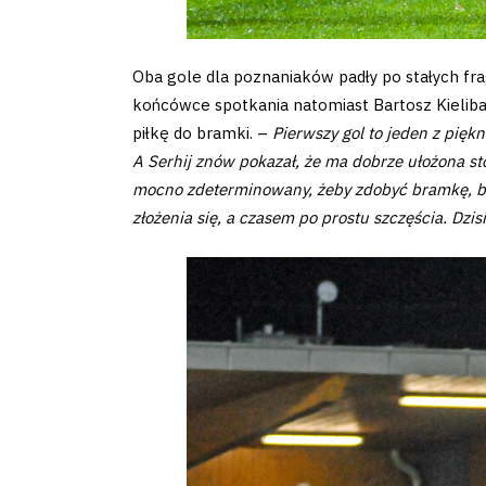
2024-
27
Oba gole dla poznaniaków padły po stałych fr
końcówce spotkania natomiast Bartosz Kielib
ESG
piłkę do bramki. –
Pierwszy gol to jeden z piękni
A Serhij znów pokazał, że ma dobrze ułożona s
Strategy
mocno zdeterminowany, żeby zdobyć bramkę, bo 
złożenia się, a czasem po prostu szczęścia. Dzi
2024-
27
Warta’s
Alley
#WORTHdownload