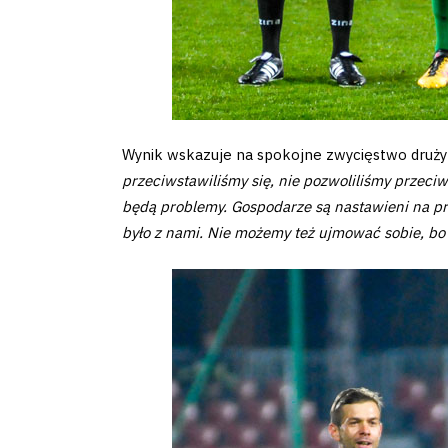
Amp-
Futbol
Academy
Fan
Wynik wskazuje na spokojne zwycięstwo drużyn
przeciwstawiliśmy się, nie pozwoliliśmy przeciw
club
będą problemy. Gospodarze są nastawieni na pro
było z nami. Nie możemy też ujmować sobie, bo 
Warta
TV
Foundation