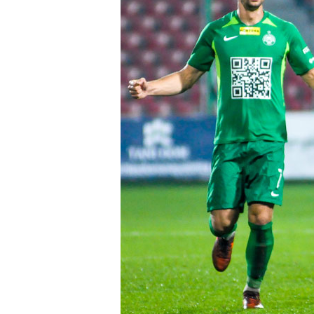
Business
Shop
Privacy
policy
Regulations
Development
Plan