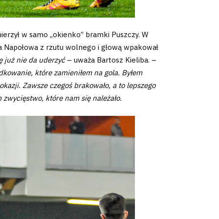
mierzył w samo „okienko” bramki Puszczy. W
ja Napołowa z rzutu wolnego i głową wpakował
ię już nie da uderzyć
– uważa Bartosz Kieliba. –
dkowanie, które zamieniłem na gola. Byłem
kazji. Zawsze czegoś brakowało, a to lepszego
m zwycięstwo, które nam się należało.