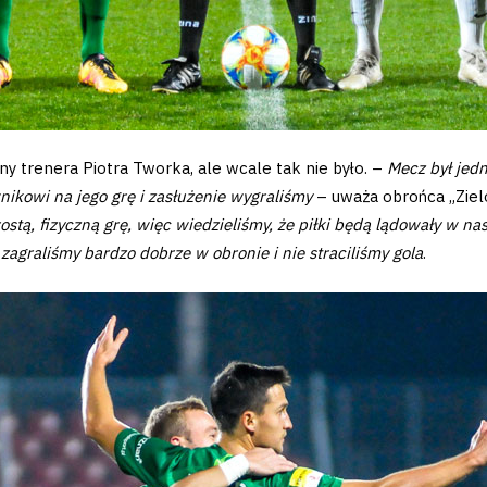
y trenera Piotra Tworka, ale wcale tak nie było. –
Mecz był jedn
nikowi na jego grę i zasłużenie wygraliśmy
– uważa obrońca „Ziel
stą, fizyczną grę, więc wiedzieliśmy, że piłki będą lądowały w 
zagraliśmy bardzo dobrze w obronie i nie straciliśmy gola
.