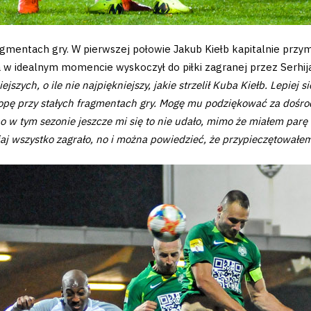
agmentach gry. W pierwszej połowie Jakub Kiełb kapitalnie przy
a w idealnym momencie wyskoczył do piłki zagranej przez Serhi
ejszych, o ile nie najpiękniejszy, jakie strzelił Kuba Kiełb. Lepiej s
topę przy stałych fragmentach gry. Mogę mu podziękować za dośro
w tym sezonie jeszcze mi się to nie udało, mimo że miałem parę o
siaj wszystko zagrało, no i można powiedzieć, że przypieczętowałe