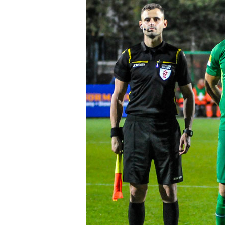
Club
Table
and
schedule
Tickets
Contact
First
team