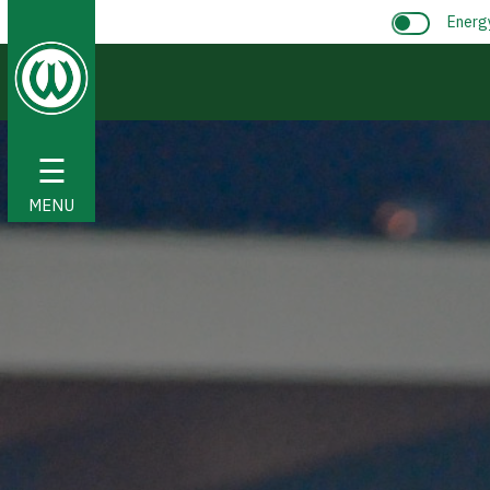
Energ
☰
MENU