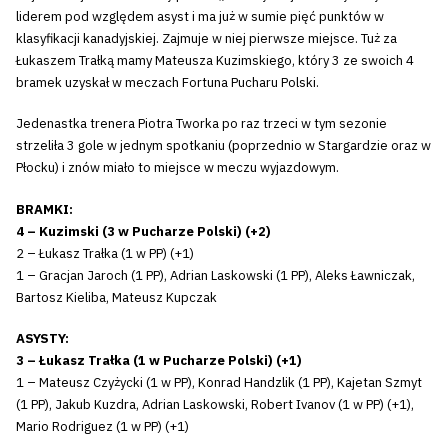
liderem pod względem asyst i ma już w sumie pięć punktów w
klasyfikacji kanadyjskiej. Zajmuje w niej pierwsze miejsce. Tuż za
Łukaszem Trałką mamy Mateusza Kuzimskiego, który 3 ze swoich 4
bramek uzyskał w meczach Fortuna Pucharu Polski.
Jedenastka trenera Piotra Tworka po raz trzeci w tym sezonie
strzeliła 3 gole w jednym spotkaniu (poprzednio w Stargardzie oraz w
Płocku) i znów miało to miejsce w meczu wyjazdowym.
BRAMKI:
4 – Kuzimski (3 w Pucharze Polski) (+2)
2 – Łukasz Trałka (1 w PP) (+1)
1 – Gracjan Jaroch (1 PP), Adrian Laskowski (1 PP), Aleks Ławniczak,
Bartosz Kieliba, Mateusz Kupczak
ASYSTY:
3 – Łukasz Trałka (1 w Pucharze Polski) (+1)
1 – Mateusz Czyżycki (1 w PP), Konrad Handzlik (1 PP), Kajetan Szmyt
(1 PP), Jakub Kuzdra, Adrian Laskowski, Robert Ivanov (1 w PP) (+1),
Mario Rodriguez (1 w PP) (+1)