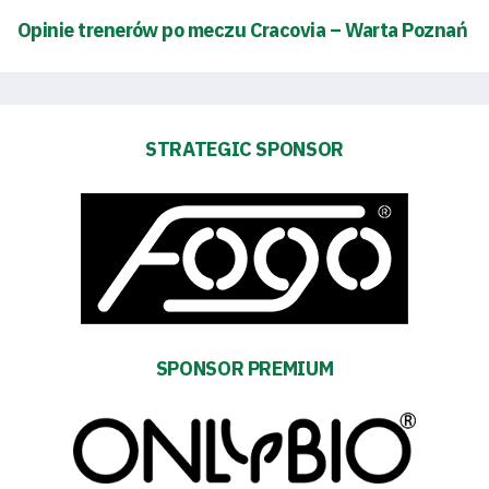
Energy
saving
Opinie trenerów po meczu Cracovia – Warta Poznań
mode
Accessibility
STRATEGIC SPONSOR
SEARCH
FOR:
Search Button
Club
Table
SPONSOR PREMIUM
and
schedule