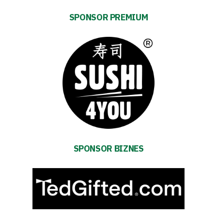
Tickets
SPONSOR PREMIUM
Contact
First
team
Amp-
Futbol
SPONSOR BIZNES
Academy
Fan
club