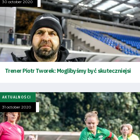
30 october 2020
Trener Piotr Tworek: Moglibyśmy być skuteczniejsi
AKTUALNOŚCI
31 october 2020