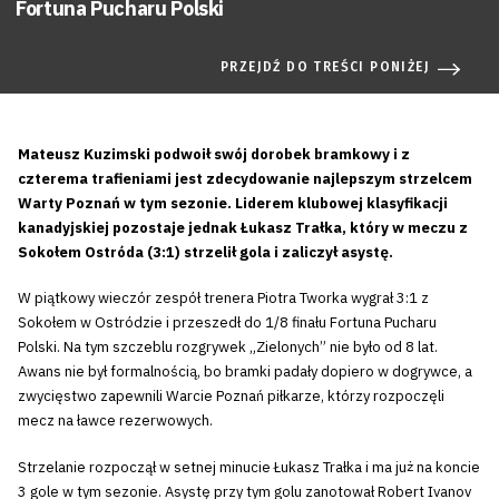
Fortuna Pucharu Polski
PRZEJDŹ DO TREŚCI PONIŻEJ
Mateusz Kuzimski podwoił swój dorobek bramkowy i z
czterema trafieniami jest zdecydowanie najlepszym strzelcem
Warty Poznań w tym sezonie. Liderem klubowej klasyfikacji
kanadyjskiej pozostaje jednak Łukasz Trałka, który w meczu z
Sokołem Ostróda (3:1) strzelił gola i zaliczył asystę.
W piątkowy wieczór zespół trenera Piotra Tworka wygrał 3:1 z
Sokołem w Ostródzie i przeszedł do 1/8 finału Fortuna Pucharu
Polski. Na tym szczeblu rozgrywek „Zielonych” nie było od 8 lat.
Awans nie był formalnością, bo bramki padały dopiero w dogrywce, a
zwycięstwo zapewnili Warcie Poznań piłkarze, którzy rozpoczęli
mecz na ławce rezerwowych.
Strzelanie rozpoczął w setnej minucie Łukasz Trałka i ma już na koncie
3 gole w tym sezonie. Asystę przy tym golu zanotował Robert Ivanov