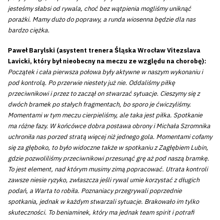
jesteśmy słabsi od rywala, choć bez wątpienia mogliśmy uniknąć
porażki. Mamy dużo do poprawy, a runda wiosenna będzie dla nas
bardzo ciężka.
Paweł Barylski (asystent trenera Śląska Wrocław Vitezslava
Lavicki, który był nieobecny na meczu ze względu na chorobę):
Początek i cała pierwsza połowa były aktywne w naszym wykonaniu i
pod kontrolą. Po przerwie niestety już nie. Oddaliśmy piłkę
przeciwnikowi i przez to zaczął on stwarzać sytuacje. Cieszymy się z
dwóch bramek po stałych fragmentach, bo sporo je ćwiczyliśmy.
Momentami w tym meczu cierpieliśmy, ale taka jest piłka. Spotkanie
ma różne fazy. W końcówce dobra postawa obrony i Michała Szromnika
uchroniła nas porzed stratą więcej niż jednego gola. Momentami cofamy
się za głęboko, to było widoczne także w spotkaniu z Zagłębiem Lubin,
gdzie pozwoliliśmy przeciwnikowi przesunąć grę aż pod naszą bramkę.
To jest element, nad którym musimy zimą popracować. Utrata kontroli
zawsze niesie ryzyko, zwłaszcza jeśli rywal umie korzystać z długich
podań, a Warta to robiła. Poznaniacy przegrywali poprzednie
spotkania, jednak w każdym stwarzali sytuacje. Brakowało im tylko
skuteczności. To beniaminek, który ma jednak team spirit i potrafi