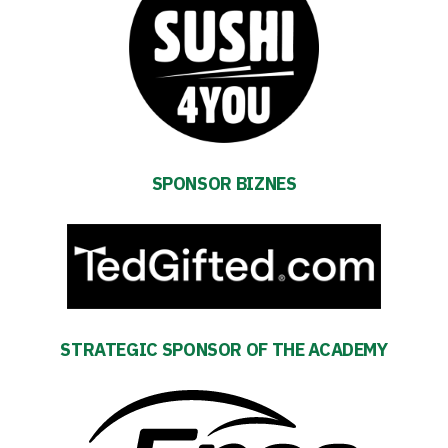
Table
and
schedule
Tickets
SPONSOR BIZNES
Contact
First
team
STRATEGIC SPONSOR OF THE ACADEMY
Amp-
Futbol