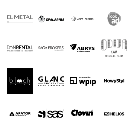
27
Warta’s
Alley
#WORTHdownload