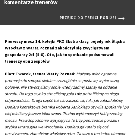
komentarze trenerów
PRZEJDŹ DO TREŚCI PONIŻEJ
Pierwszy mecz 14. kolejki PKO Ekstraklasy, pojedynek Śląska
Wrocław z Wartą Poznań zakończył się zwycięstwem
gospodarzy 2:1 (1:0). Oto, jak to spotkanie podsumowali
trenerzy obu zespołów.
Piotr Tworek, trener Warty Poznań:
Możemy mieć ogromne
pretensje do samych siebie – szczególnie za postawę w pierwszej
połowie. Nie stworzyliśmy sobie wtedy żadnej szansy na oddanie
strzału. Do tego szybko straciliśmy gola i nie potrafiliśmy na niego
odpowiedzieć. Druga część też nie zaczęła się tak, jak zakładaliśmy.
Dopiero kontaktowa bramka Roberta Janickiego ożywiła spotkanie i po
niej mieliśmy jeszcze kilka szans. Trudno wytłumaczyć taki przebieg
meczu. Prawdopodobnie wpłynęły na to trzy poprzednie porażki i
szybka utrata gola we Wrocławiu. Dopiero gdy stało się coś
pozytywnego, złapaliśmy właściwy rytm. Zawsze o ten jeden element