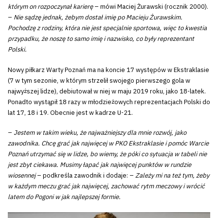
którym on rozpoczynał karierę
– mówi Maciej Żurawski (rocznik 2000).
–
Nie sądzę jednak, żebym dostał imię po Macieju Żurawskim.
Pochodzę z rodziny, która nie jest specjalnie sportowa, więc to kwestia
przypadku, że noszę to samo imię i nazwisko, co były reprezentant
Polski.
Nowy piłkarz Warty Poznań ma na koncie 17 występów w Ekstraklasie
(7 w tym sezonie, w którym strzelił swojego pierwszego gola w
najwyższej lidze), debiutował w niej w maju 2019 roku, jako 18-latek.
Ponadto wystąpił 18 razy w młodzieżowych reprezentacjach Polski do
lat 17, 18 i 19. Obecnie jest w kadrze U-21.
–
Jestem w takim wieku, że najważniejszy dla mnie rozwój, jako
zawodnika. Chcę grać jak najwięcej w PKO Ekstraklasie i pomóc Warcie
Poznań utrzymać się w lidze, bo wiemy, że póki co sytuacja w tabeli nie
jest zbyt ciekawa. Musimy łapać jak najwięcej punktów w rundzie
wiosennej
– podkreśla zawodnik i dodaje: –
Zależy mi na też tym, żeby
w każdym meczu grać jak najwięcej, zachować rytm meczowy i wrócić
latem do Pogoni w jak najlepszej formie.