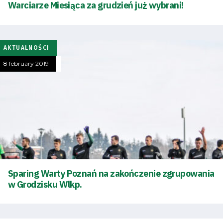
Warciarze Miesiąca za grudzień już wybrani!
AKTUALNOŚCI
8 february 2019
Energy
saving
mode
Accessibility
SEARCH
FOR:
Sparing Warty Poznań na zakończenie zgrupowania
Search Button
w Grodzisku Wlkp.
Club