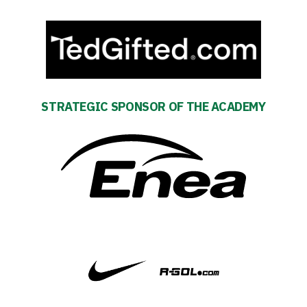
Search Button
Club
Table
STRATEGIC SPONSOR OF THE ACADEMY
and
schedule
Tickets
Contact
First