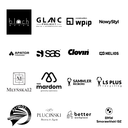
ESG
Strategy
2024-
27
Warta’s
Alley
#WORTHdownload