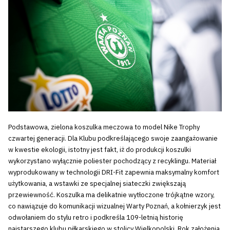
Podstawowa, zielona koszulka meczowa to model Nike Trophy
czwartej generacji. Dla Klubu podkreślającego swoje zaangażowanie
w kwestie ekologii, istotny jest fakt, iż do produkcji koszulki
wykorzystano wyłącznie poliester pochodzący z recyklingu. Materiał
wyprodukowany w technologii DRI-Fit zapewnia maksymalny komfort
użytkowania, a wstawki ze specjalnej siateczki zwiększają
przewiewność. Koszulka ma delikatnie wytłoczone trójkątne wzory,
co nawiązuje do komunikacji wizualnej Warty Poznań, a kołnierzyk jest
odwołaniem do stylu retro i podkreśla 109-letnią historię
najstarszego klubu piłkarskiego w stolicy Wielkopolski. Rok założenia