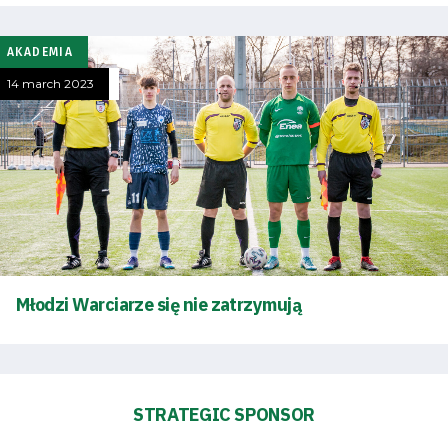
Accessibility
AKADEMIA
SEARCH
FOR:
14 march 2023
Search Button
Club
Table
and
Młodzi Warciarze się nie zatrzymują
schedule
Tickets
Contact
STRATEGIC SPONSOR