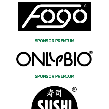
First
team
Amp-
SPONSOR PREMIUM
Futbol
Academy
Fan
SPONSOR PREMIUM
club
Warta