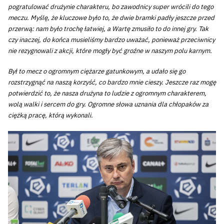
pogratulować drużynie charakteru, bo zawodnicy super wrócili do tego
meczu. Myślę, że kluczowe było to, że dwie bramki padły jeszcze przed
przerwą: nam było trochę łatwiej, a Wartę zmusiło to do innej gry. Tak
czy inaczej, do końca musieliśmy bardzo uważać, ponieważ przeciwnicy
nie rezygnowali z akcji, które mogły być groźne w naszym polu karnym.
Był to mecz o ogromnym ciężarze gatunkowym, a udało się go
rozstrzygnąć na naszą korzyść, co bardzo mnie cieszy. Jeszcze raz mogę
potwierdzić to, że nasza drużyna to ludzie z ogromnym charakterem,
wolą walki i sercem do gry. Ogromne słowa uznania dla chłopaków za
ciężką pracę, którą wykonali.