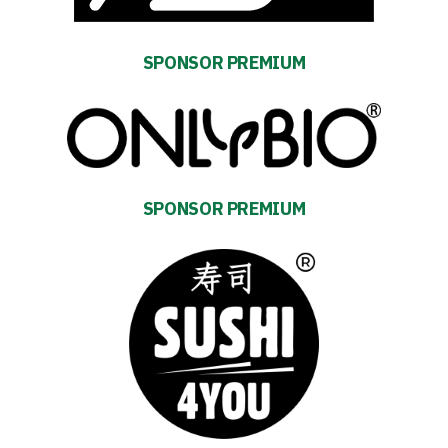
SEARCH
FOR:
Search Button
SPONSOR PREMIUM
Club
Table
SPONSOR PREMIUM
and
schedule
Tickets
Contact
First