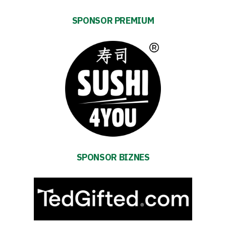
Energy
saving
SPONSOR PREMIUM
mode
Accessibility
SEARCH
FOR:
Search Button
Club
Table
SPONSOR BIZNES
and
schedule