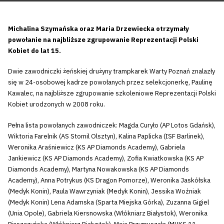
Michalina Szymańska oraz Maria Drzewiecka otrzymały
powołanie na najbliższe zgrupowanie Reprezentacji Polski
Kobiet do lat 15.
Dwie zawodniczki żeńskiej drużyny trampkarek Warty Poznań znalazły
się w 24-osobowej kadrze powołanych przez selekcjonerkę, Paulinę
Kawalec, na najbliższe zgrupowanie szkoleniowe Reprezentacji Polski
Kobiet urodzonych w 2008 roku.
Pełna lista powołanych zawodniczek: Magda Curyło (AP Lotos Gdańsk),
Wiktoria Farelnik (AS Stomil Olsztyn), Kalina Paplicka (ISF Barlinek),
Weronika Araśniewicz (KS AP Diamonds Academy), Gabriela
Jankiewicz (KS AP Diamonds Academy), Zofia Kwiatkowska (KS AP
Diamonds Academy), Martyna Nowakowska (KS AP Diamonds
Academy), Anna Potrykus (KS Dragon Pomorze), Weronika Jaskółska
(Medyk Konin), Paula Wawrzyniak (Medyk Konin), Jessika Woźniak
(Medyk Konin) Lena Adamska (Sparta Miejska Górka), Zuzanna Gigiel
(Unia Opole), Gabriela Kiersnowska (Włókniarz Białystok), Weronika