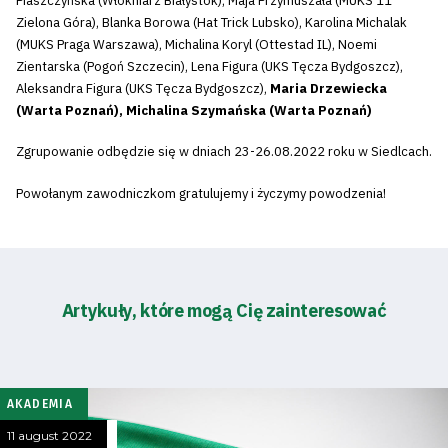
Piaszczyńska (Włókniarz Białystok), Maja Przymuszała (MUKS 11
Zielona Góra), Blanka Borowa (Hat Trick Lubsko), Karolina Michalak
(MUKS Praga Warszawa), Michalina Koryl (Ottestad IL), Noemi
Zientarska (Pogoń Szczecin), Lena Figura (UKS Tęcza Bydgoszcz),
Aleksandra Figura (UKS Tęcza Bydgoszcz),
Maria Drzewiecka
(Warta Poznań), Michalina Szymańska (Warta Poznań)
Zgrupowanie odbędzie się w dniach 23-26.08.2022 roku w Siedlcach.
Powołanym zawodniczkom gratulujemy i życzymy powodzenia!
Artykuły, które mogą Cię zainteresować
AKADEMIA
11 august 2022