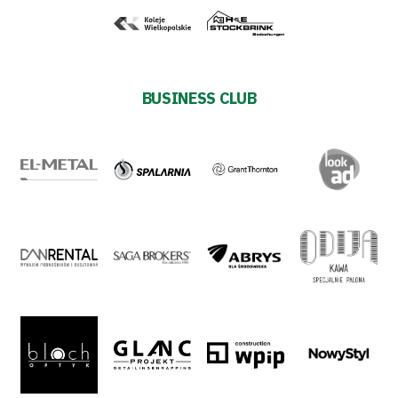
Development
Plan
2024-
BUSINESS CLUB
27
ESG
Strategy
2024-
27
Warta’s
Alley