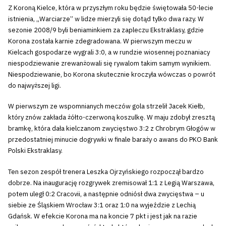
Z Koroną Kielce, która w przyszłym roku będzie świętowała 50-lecie
istnienia, „Warciarze” w lidze mierzyli się dotąd tylko dwa razy. W
sezonie 2008/9 byli beniaminkiem za zapleczu Ekstraklasy, gdzie
Korona została karnie zdegradowana. W pierwszym meczu w
Kielcach gospodarze wygrali 3:0, a w rundzie wiosennej poznaniacy
niespodziewanie zrewanżowali się rywalom takim samym wynikiem.
Niespodziewanie, bo Korona skutecznie kroczyła wówczas o powrót
do najwyższej ligi.
W pierwszym ze wspomnianych meczów gola strzelił Jacek Kiełb,
który znów zakłada żółto-czerwoną koszulkę. W maju zdobył zresztą
bramkę, która dała kielczanom zwycięstwo 3:2 z Chrobrym Głogów w
przedostatniej minucie dogrywki w finale baraży o awans do PKO Bank
Polski Ekstraklasy.
Ten sezon zespół trenera Leszka Ojrzyńskiego rozpoczął bardzo
dobrze. Na inaugurację rozgrywek zremisował 1:1 z Legią Warszawa,
potem uległ 0:2 Cracovii, a następnie odniósł dwa zwycięstwa – u
siebie ze Śląskiem Wrocław 3:1 oraz 1:0 na wyjeździe z Lechią
Gdańsk. W efekcie Korona ma na koncie 7 pkt i jest jak na razie