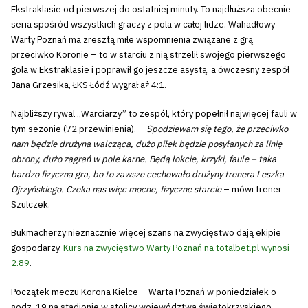
Ekstraklasie od pierwszej do ostatniej minuty. To najdłuższa obecnie
seria spośród wszystkich graczy z pola w całej lidze. Wahadłowy
Warty Poznań ma zresztą miłe wspomnienia związane z grą
przeciwko Koronie – to w starciu z nią strzelił swojego pierwszego
gola w Ekstraklasie i poprawił go jeszcze asystą, a ówczesny zespół
Jana Grzesika, ŁKS Łódź wygrał aż 4:1.
Najbliższy rywal „Warciarzy” to zespół, który popełnił najwięcej fauli w
tym sezonie (72 przewinienia). –
Spodziewam się tego, że przeciwko
nam będzie drużyna walcząca, dużo piłek będzie posyłanych za linię
obrony, dużo zagrań w pole karne. Będą łokcie, krzyki, faule – taka
bardzo fizyczna gra, bo to zawsze cechowało drużyny trenera Leszka
Ojrzyńskiego. Czeka nas więc mocne, fizyczne starcie
– mówi trener
Szulczek.
Bukmacherzy nieznacznie więcej szans na zwycięstwo dają ekipie
gospodarzy.
Kurs na zwycięstwo Warty Poznań na totalbet.pl wynosi
2.89
.
Początek meczu Korona Kielce – Warta Poznań w poniedziałek o
godz. 19 na stadionie w stolicy województwa świętokrzyskiego.