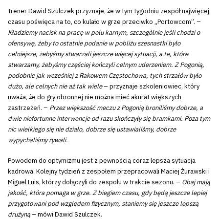
Trener Dawid Szulczek przyznaje, że w tym tygodniu zespół najwięcej
czasu poświęca na to, co kulało w grze przeciwko „Portowcom”. –
Kładziemy nacisk na pracę w polu karnym, szczególnie jeśli chodzi o
ofensywę, żeby to ostatnie podanie w pobliżu szesnastki było
celniejsze, żebyśmy stwarzali jeszcze więcej sytuacji, a te, które
stwarzamy, żebyśmy częściej kończyli celnym uderzeniem. Z Pogonią,
podobnie jak wcześniej z Rakowem Częstochowa, tych strzałów było
dużo, ale celnych nie aż tak wiele
– przyznaje szkoleniowiec, który
uważa, że do gry obronnej nie można mieć akurat większych
zastrzeżeń. –
Przez większość meczu z Pogonią broniliśmy dobrze, a
dwie niefortunne interwencje od razu skończyły się bramkami. Poza tym
nic wielkiego się nie działo, dobrze się ustawialiśmy, dobrze
wypychaliśmy rywali.
Powodem do optymizmu jest z pewnością coraz lepsza sytuacja
kadrowa. Kolejny tydzień z zespołem przepracowali Maciej Żurawski i
Miguel Luis, którzy dołączyli do zespołu w trakcie sezonu. –
Obaj mają
jakość, która pomaga w grze. Z biegiem czasu, gdy będą jeszcze lepiej
przygotowani pod względem fizycznym, staniemy się jeszcze lepszą
drużyną
– mówi Dawid Szulczek.