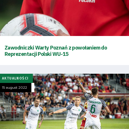
saving
mode
Accessibility
SEARCH
FOR:
Zawodniczki Warty Poznań z powołaniem do
Search Button
Reprezentacji Polski WU-15
Club
AKTUALNOŚCI
Table
15 august 2022
and
schedule
Tickets