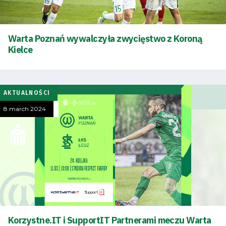
Contact
Warta Poznań wywalczyła zwycięstwo z Koroną
Kielce
First
team
AKTUALNOŚCI
Amp-
8 march 2024
Futbol
Academy
Fan
club
Korzystne.IT i SupportIT Partnerami meczu Warta