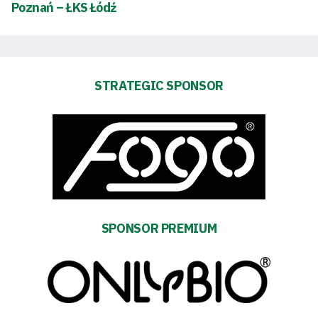
Poznań – ŁKS Łódź
Warta
TV
STRATEGIC SPONSOR
Foundation
Business
Shop
Privacy
SPONSOR PREMIUM
policy
Regulations
Development