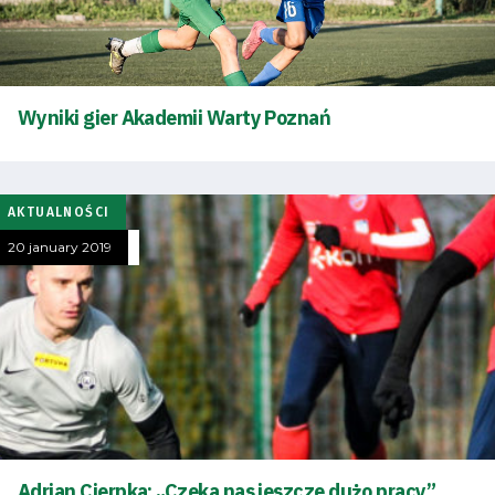
Wyniki gier Akademii Warty Poznań
AKTUALNOŚCI
20 january 2019
Energy
Adrian Cierpka: „Czeka nas jeszcze dużo pracy”