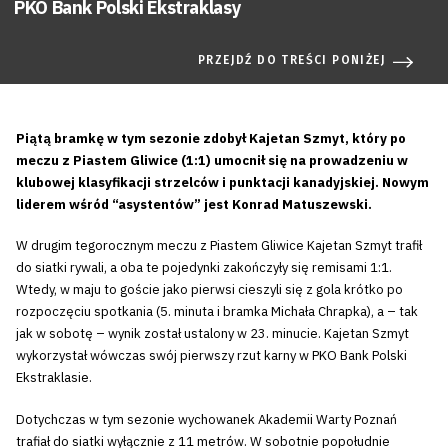
PKO Bank Polski Ekstraklasy
PRZEJDŹ DO TREŚCI PONIŻEJ
Piątą bramkę w tym sezonie zdobył Kajetan Szmyt, który po
meczu z Piastem Gliwice (1:1) umocnił się na prowadzeniu w
klubowej klasyfikacji strzelców i punktacji kanadyjskiej. Nowym
liderem wśród “asystentów” jest Konrad Matuszewski.
W drugim tegorocznym meczu z Piastem Gliwice Kajetan Szmyt trafił
do siatki rywali, a oba te pojedynki zakończyły się remisami 1:1.
Wtedy, w maju to goście jako pierwsi cieszyli się z gola krótko po
rozpoczęciu spotkania (5. minuta i bramka Michała Chrapka), a – tak
jak w sobotę – wynik został ustalony w 23. minucie. Kajetan Szmyt
wykorzystał wówczas swój pierwszy rzut karny w PKO Bank Polski
Ekstraklasie.
Dotychczas w tym sezonie wychowanek Akademii Warty Poznań
trafiał do siatki wyłącznie z 11 metrów. W sobotnie popołudnie