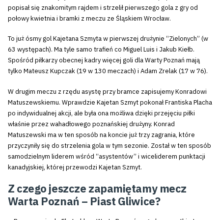
popisał się znakomitym rajdem i strzelił pierwszego gola z gry od
połowy kwietnia i bramki z meczu ze Śląskiem Wrocław.
To już ósmy gol Kajetana Szmyta w pierwszej drużynie “Zielonych” (w
63 występach). Ma tyle samo trafień co Miguel Luis i Jakub Kiełb.
Spośród piłkarzy obecnej kadry więcej goli dla Warty Poznań mają
tylko Mateusz Kupczak (19 w 130 meczach) i Adam Zrelak (17 w 76).
W drugim meczu z rzędu asystę przy bramce zapisujemy Konradowi
Matuszewskiemu. Wprawdzie Kajetan Szmyt pokonał Frantiska Placha
po indywidualnej akcji, ale była ona możliwa dzięki przejęciu piłki
właśnie przez wahadłowego poznańskiej drużyny. Konrad
Matuszewski ma w ten sposób na koncie już trzy zagrania, które
przyczyniły się do strzelenia gola w tym sezonie. Został w ten sposób
samodzielnym liderem wśród “asystentów” i wiceliderem punktacji
kanadyjskiej, której przewodzi Kajetan Szmyt.
Z czego jeszcze zapamiętamy mecz
Warta Poznań – Piast Gliwice?