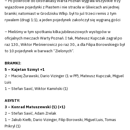
– Po powrocie do Ekstraklasy Warta Poznań wygrała wszystkie trzy
wyjazdowe pojedynki z Piastem i nie straciła w Gliwicach ani jednej
bramki; natomiast w Grodzisku Wlkp. był to już trzeci remis z tym
rywalem (drugi 1:1), a jeden pojedynek zakończył się wygraną gości
– Mieliśmy w tym spotkaniu kilka jubileuszowych występów w
oficjalnych meczach Warty Poznań. I tak, Mateusz Kupczak zagrał po
raz 130., Wiktor Pleśnierowicz po raz 30., a dla Filipa Borowskiego był
to 10 pojedynek w barwach “Zielonych”.
BRAMKI:
5 – Kajetan Szmyt +1
2 – Maciej Żurawski, Dario Vizinger (1 w PP), Mateusz Kupczak, Miguel
Luis
1 – Stefan Savić, Wiktor Kamiński (1)
ASYSTY:
3 – Konrad Matuszewski (1) (+1)
2 – Stefan Savić, Adam Zrelak
1 – Jakub Kiełb, Dario Vizinger, Filip Borowski, Miguel Luis, Tomas
Prikryl (1)