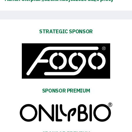
saving
mode
Accessibility
STRATEGIC SPONSOR
SEARCH
FOR:
Search Button
Club
Table
SPONSOR PREMIUM
and
schedule
Tickets