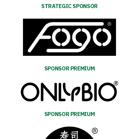
STRATEGIC SPONSOR
Accessibility
SEARCH
FOR:
Search Button
Club
SPONSOR PREMIUM
Table
and
schedule
SPONSOR PREMIUM
Tickets
Contact