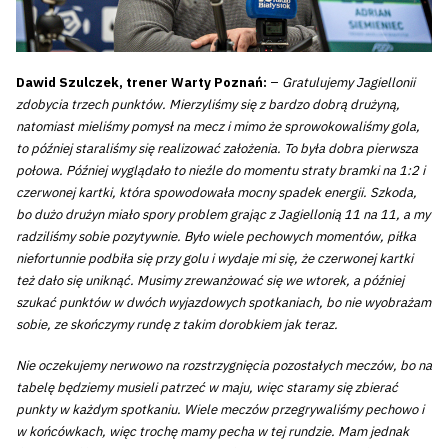
Dawid Szulczek, trener Warty Poznań:
–
Gratulujemy Jagiellonii
zdobycia trzech punktów. Mierzyliśmy się z bardzo dobrą drużyną,
natomiast mieliśmy pomysł na mecz i mimo że sprowokowaliśmy gola,
to później staraliśmy się realizować założenia. To była dobra pierwsza
połowa. Później wyglądało to nieźle do momentu straty bramki na 1:2 i
czerwonej kartki, która spowodowała mocny spadek energii. Szkoda,
bo dużo drużyn miało spory problem grając z Jagiellonią 11 na 11, a my
radziliśmy sobie pozytywnie. Było wiele pechowych momentów, piłka
niefortunnie podbiła się przy golu i wydaje mi się, że czerwonej kartki
też dało się uniknąć. Musimy zrewanżować się we wtorek, a później
szukać punktów w dwóch wyjazdowych spotkaniach, bo nie wyobrażam
sobie, ze skończymy rundę z takim dorobkiem jak teraz.
Nie oczekujemy nerwowo na rozstrzygnięcia pozostałych meczów, bo na
tabelę będziemy musieli patrzeć w maju, więc staramy się zbierać
punkty w każdym spotkaniu. Wiele meczów przegrywaliśmy pechowo i
w końcówkach, więc trochę mamy pecha w tej rundzie. Mam jednak