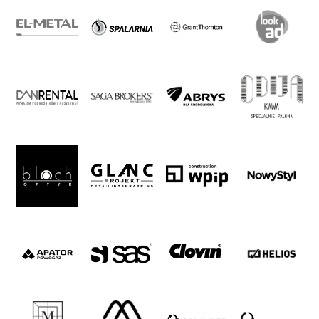
2024-
27
ESG
Strategy
2024-
27
Warta’s
Alley
#WORTHdownload