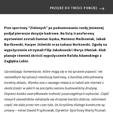
PRZEJDŹ DO TREŚCI PONIŻEJ
Pion sportowy “Zielonych” po podsumowaniu rundy jesiennej
podjął pierwsze decyzje kadrowe. Na listę transferową
wystawieni zostali Damian Gąska, Mateusz Maćkowiak, Jakub
Bartkowski, Kacper Jóźwicki oraz Łukasz Norkowski. Zgodę na
wypożyczenie otrzymali Filip Jakubowski i Borys Ołeniak. Klub
planuje również skrócić wypożyczenie Rafała Adamskiego z
Zagłębia Lubin.
Uprzedzając komentarze, które mogą się w tej sprawie pojawić: nie
nazwałbym tej sytuacji rewolucją kadrową, a bardziej zdecydowaną
korektą składu. Wynika ona z naszego miejsca w tabeli ale również z
okoliczności w jakich na początku sezonu budowaliśmy drużynę.
Dopiero boisko zweryfikowało trafność poszczególnych wyborów. Część
nowych zawodników odnalazła się drużynie bardzo dobrze, natomiast
część nie dała przez ten czas tyle, ile liczyliśmy dlatego konieczne są
zmiany
– mówi Dawid Frąckowiak, Dyrektor Sportowy Warty Poznań.