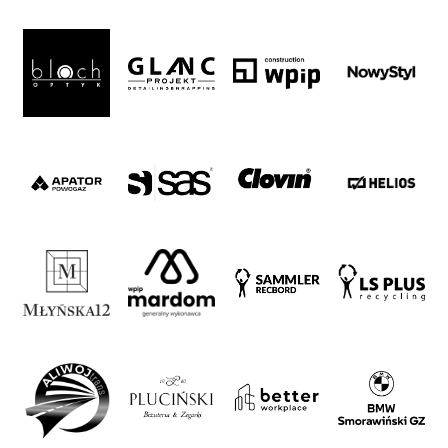
Alley
#WORTHdownload