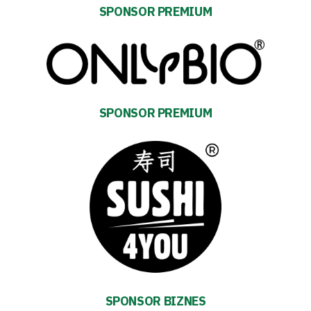
SPONSOR PREMIUM
Energy
saving
mode
SPONSOR PREMIUM
Accessibility
SEARCH
FOR:
Search Button
Club
Table
and
SPONSOR BIZNES