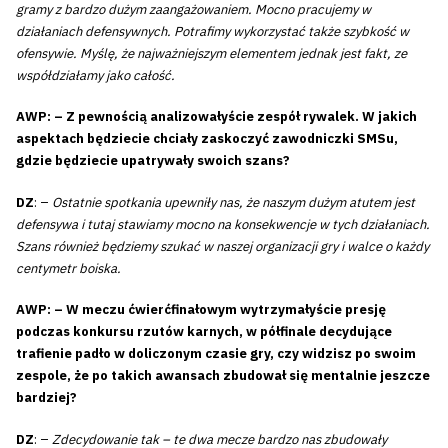
gramy z bardzo dużym zaangażowaniem. Mocno pracujemy w
działaniach defensywnych. Potrafimy wykorzystać także szybkość w
ofensywie. Myślę, że najważniejszym elementem jednak jest fakt, ze
współdziałamy jako całość.
AWP: – Z pewnością analizowałyście zespół rywalek. W jakich
aspektach będziecie chciały zaskoczyć zawodniczki SMSu,
gdzie będziecie upatrywały swoich szans?
DZ
: –
Ostatnie spotkania upewniły nas, że naszym dużym atutem jest
defensywa i tutaj stawiamy mocno na konsekwencje w tych działaniach.
Szans również będziemy szukać w naszej organizacji gry i walce o każdy
centymetr boiska.
AWP: – W meczu ćwierćfinałowym wytrzymałyście presję
podczas konkursu rzutów karnych, w półfinale decydujące
trafienie padło w doliczonym czasie gry, czy widzisz po swoim
zespole, że po takich awansach zbudował się mentalnie jeszcze
bardziej?
DZ
: –
Zdecydowanie tak – te dwa mecze bardzo nas zbudowały