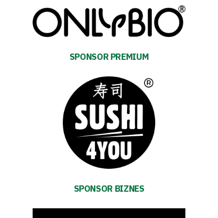
Club
SPONSOR PREMIUM
Table
and
schedule
Tickets
Contact
SPONSOR BIZNES
First
team