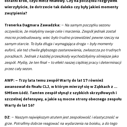
ostatni krok, czyli mecz finałowy. Czy na początku rozgrywek
wierzyłyście, że dotrzecie tak daleko czy były jakieś momenty
zwątpienia?
Trenerka Dagmara Zawadzka:
–
Na samym początku sezonu
oczywiście, że miałyśmy swoje cele i marzenia. Zespół jednak został
mocno przebudowany, wiec było trudno przewidzieć pewne rzeczy na
samym starcie. To była długa i wymagająca droga – były momenty
euforii, ale też chwile głębszego zastanowienia, zwłaszcza po trudnych
porażkach. Jednak z każdej przeszkody wychodziłyśmy silniejsze jako
zespół. Myślę, że ten finał – to efekt naszej ciężkiej pracy i determinacji
przez cały sezon.
AWP: – Trzy lata temu zespół Warty do lat 17 również
awansował do finału CLJ, w którym mierzył się w Ząbkach z …
SMSem Łódź. Tamten zespół słynął z szybkich skrzydłowych i
szczelnej defensywy, a jakie są mocne strony obecnego zespołu
Warty do lat 16?
DZ
: –
Naszym największym atutem jest zespołowość i elastyczność w
grze. Potrafimy dobrze reagować na wydarzenia na boisku, a do tego