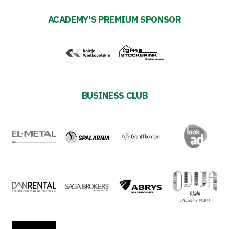
ESG
ACADEMY'S PREMIUM SPONSOR
Strategy
2024-
27
Warta’s
BUSINESS CLUB
Alley
#WORTHdownload