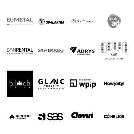
Warta
TV
Foundation
Business
Shop
Privacy
policy
Regulations
Development