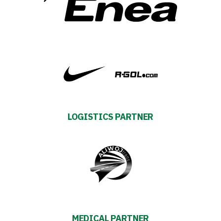
Energy
saving
mode
Accessibility
SEARCH
FOR:
Search Button
LOGISTICS PARTNER
Club
Table
and
schedule
MEDICAL PARTNER