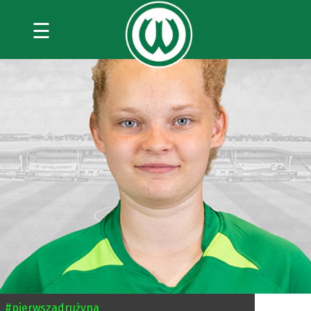
☰
#pierwszadrużyna