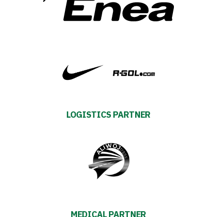
Energy
saving
mode
Accessibility
SEARCH
FOR:
Search Button
LOGISTICS PARTNER
Club
Table
and
schedule
MEDICAL PARTNER