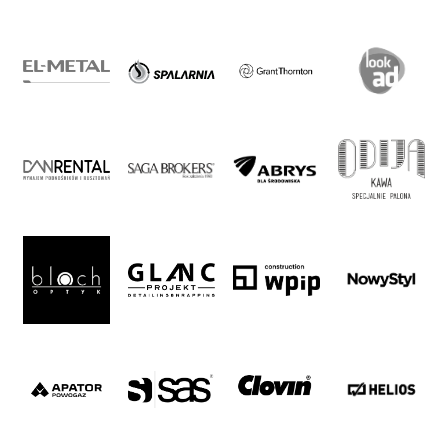
Warta
TV
Foundation
Business
Shop
Privacy
policy
Regulations
Development