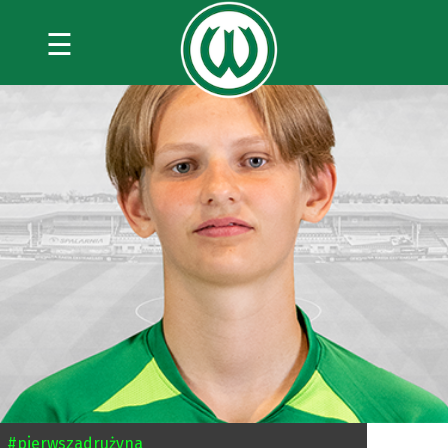
☰
#pierwszadrużyna