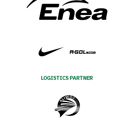
Plan
2024-
27
ESG
Strategy
2024-
LOGISTICS PARTNER
27
Warta’s
Alley
#WORTHdownload