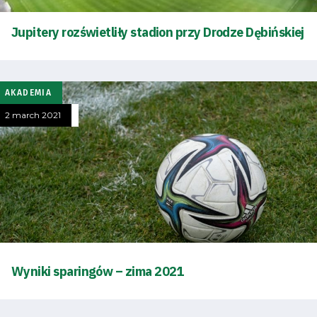
Jupitery rozświetliły stadion przy Drodze Dębińskiej
Accessibility
SEARCH
FOR:
Search Button
AKADEMIA
2 march 2021
Club
Table
and
schedule
Wyniki sparingów – zima 2021
Tickets