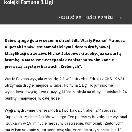
kolejki Fortuna 1 Ligi
PRZEJDŹ DO TREŚCI PONIŻEJ
Dziewiątego gola w sezonie strzelił dla Warty Poznań Mateusz
Kupczak i znów jest samodzielnym liderem drużynowej
klasyfikacji strzelców. Michał Jakóbowski zdobył już czwartą
bramkę, a Mateusz Szczepaniak zapisał na swoim koncie
pierwszą asystę w barwach „Zielonych”.
Warta Poznań wygrała w środę 2:1 w Jastrzębiu Zdroju z GKS 1962 i
utrzymała drugie miejsce w tabeli Fortuna 1 Ligi. To już siódme
wyjazdowe zwycięstwo drużyny, która zdobyła na obcych boiskach 24
punkty – najwięcej w całej lidze.
Wygraną drużynie trenera Piotra Tworka dały trafienia Mateusza
Kupczaka i Michała Jakóbowskiego. Ten pierwszy bezbłędnie wykonał
rzut karny w 19. minucie meczu w Jastrzębiu. Pomocnik „Zielonych”
ma w tym sezonie stuprocentową skuteczność przy strzałach z 11