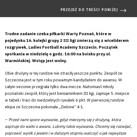
PRZEJDŹ DO TREŚCI PONIŻEJ
Trudne zadanie czeka piłkarki Warty Poznań, które w
pojedynku 16. kolejki grupy 2 III ligi zmierzą się z wiceliderem
rozgrywek, Ladies Football Academy Szczecin. Początek
spotkania w niedzielę o godz. 16:00 na boisku przy ul.
Warmińskiej. Wstęp jest wolny.
Obie drużyny w tej rundzie nie straciły jeszcze punktu. Zespół ze
Szczecina jest w tym roku poważnym kandydatem do awansu. W
całym sezonie przegrała tylko dwa mecze. Natomiast młody
poznański zespół, który jest beniaminkiem III ligi, zajmuje 5. miejsce
w tabeli i traci do niedzielnych rywalek 6 pkt. W pierwszej rundzie
ekipa ze Szczecina pokonała „Zielone” 4:1.
–
Przed nami spore wyzwanie, gdyż mierzymy się z drużyną, która
aspiruje do walki o awans. Lubimy takie wyzwania. Chcemy się rozwijać,
poprawić wynik z jesieni i w dalszym stopniu walczyć o jak najwyższe