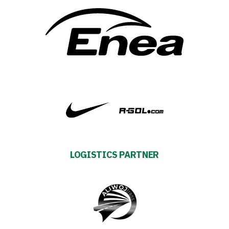
Contact
First
team
Amp-
Futbol
Academy
LOGISTICS PARTNER
Fan
club