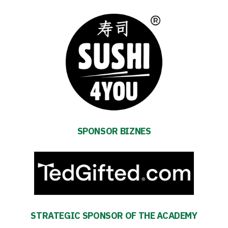
mode
Accessibility
SEARCH
FOR:
Search Button
Club
SPONSOR BIZNES
Table
and
schedule
STRATEGIC SPONSOR OF THE ACADEMY
Tickets