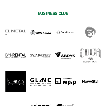
Plan
BUSINESS CLUB
2024-
27
ESG
Strategy
2024-
27
Warta’s
Alley
#WORTHdownload